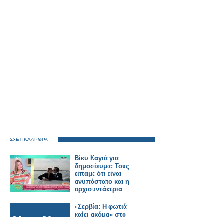
ΣΧΕΤΙΚΑ ΑΡΘΡΑ
Βίκυ Καγιά για
δημοσίευμα: Τους
είπαμε ότι είναι
ανυπόστατο και η
αρχισυντάκτρια
απάντησε ότι δεν
μπορεί να διαψεύσει
«Σερβία: Η φωτιά
τον εαυτό της
καίει ακόμα» στο