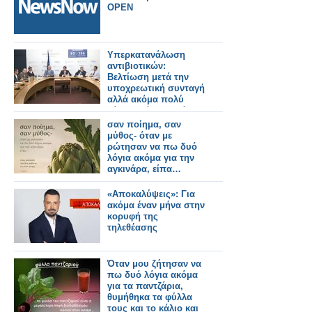
OPEN
Υπερκατανάλωση
αντιβιοτικών:
Βελτίωση μετά την
υποχρεωτική συνταγή
αλλά ακόμα πολύ
κάτω από τον στόχο!
σαν ποίημα, σαν
μύθος- όταν με
ρώτησαν να πω δυό
λόγια ακόμα για την
αγκινάρα, είπα…
«Αποκαλύψεις»: Για
ακόμα έναν μήνα στην
κορυφή της
τηλεθέασης
Όταν μου ζήτησαν να
πω δυό λόγια ακόμα
για τα παντζάρια,
θυμήθηκα τα φύλλα
τους και το κάλιο και