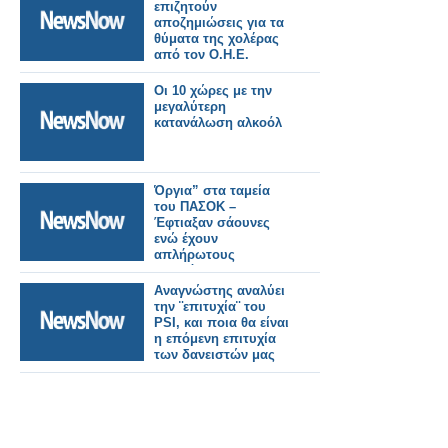
επιζητούν
αποζημιώσεις για τα
θύματα της χολέρας
από τον Ο.Η.Ε.
Οι 10 χώρες με την
μεγαλύτερη
κατανάλωση αλκοόλ
Όργια” στα ταμεία
του ΠΑΣΟΚ –
Έφτιαξαν σάουνες
ενώ έχουν
απλήρωτους
εργαζόμενους
Αναγνώστης αναλύει
την ¨επιτυχία¨ του
PSI, και ποια θα είναι
η επόμενη επιτυχία
των δανειστών μας