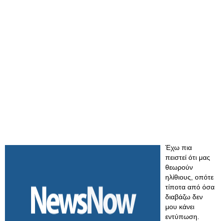
Έχω πια
πειστεί ότι μας
θεωρούν
ηλίθιους, οπότε
τίποτα από όσα
διαβάζω δεν
μου κάνει
εντύπωση.