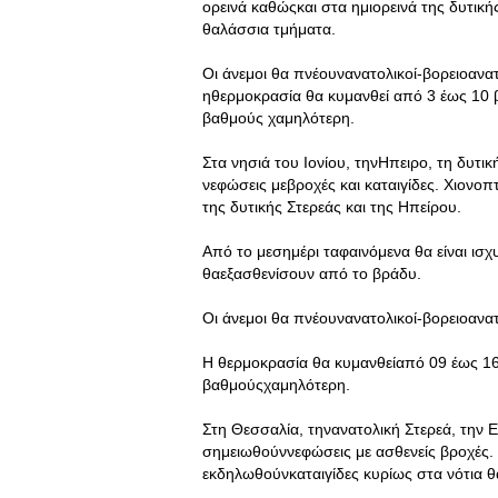
ορεινά καθώςκαι στα ημιορεινά της δυτικ
θαλάσσια τμήματα.
Οι άνεμοι θα πνέουνανατολικοί-βορειοανατ
ηθερμοκρασία θα κυμανθεί από 3 έως 10 β
βαθμούς χαμηλότερη.
Στα νησιά του Ιονίου, τηνΗπειρο, τη δυτι
νεφώσεις μεβροχές και καταιγίδες. Χιονο
της δυτικής Στερεάς και της Ηπείρου.
Από το μεσημέρι ταφαινόμενα θα είναι ισ
θαεξασθενίσουν από το βράδυ.
Οι άνεμοι θα πνέουνανατολικοί-βορειοανατο
Η θερμοκρασία θα κυμανθείαπό 09 έως 16 
βαθμούςχαμηλότερη.
Στη Θεσσαλία, τηνανατολική Στερεά, την 
σημειωθούννεφώσεις με ασθενείς βροχές. 
εκδηλωθούνκαταιγίδες κυρίως στα νότια 