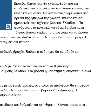
βροχές. Καταιγίδες θα εκδηλωθούν αρχικά
σταδυτικά και βαθμιαία στα υπόλοιπα κυρίως στα
κεντρικά και νότια. Χιονοπτώσειςαναμένονται στα
ορεινά της ηπειρωτικής χώρας, καθώς και σε
ημιορεινές περιοχέςτης βόρειας Ελλάδας... Τα
φαινόμενα στα κεντρικά και νότια θα είναι κατά
τόπουςέντονα κυρίως το απόγευμα και το βράδυ
ιγαίου και στα Δωδεκάνησα. Οι άνεμοι θα πνέουν μέχρι 8
α σημειώσει πτώση.
σθενείς βροχές. Βαθμιαία οι βροχές θα ενταθούν και
κοί 5 με 7 και στα ανατολικά τοπικά 8 μποφόρ.
αθμούς Κελσίου. Στα βόρεια η μέγιστηθερμοκρασία θα είναι
ς με ασθενείς βροχές, οι οποίες το απόγευμα θα ενταθούν
ιγίδα. Οι άνεμοι θα πνέουν βόρειοι 2 με 4μποφόρ. Η
αθμούς Κελσίου.
κεδονία και βαθμιαία και στη Θράκη. Χιονοπτώσεις στα