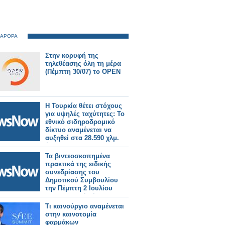
 ΑΡΘΡΑ
Στην κορυφή της
τηλεθέασης όλη τη μέρα
(Πέμπτη 30/07) το OPEN
Η Τουρκία θέτει στόχους
για υψηλές ταχύτητες: Το
εθνικό σιδηροδρομικό
δίκτυο αναμένεται να
αυξηθεί στα 28.590 χλμ.
έως το 2053.
Τα βιντεοσκοπημένα
πρακτικά της ειδικής
συνεδρίασης του
Δημοτικού Συμβουλίου
την Πέμπτη 2 Ιουλίου
2026. Εκλογή νέου
Προεδρείου και Δημοτικής
Τι καινούργιο αναμένεται
Επιτροπής.
στην καινοτομία
φαρμάκων