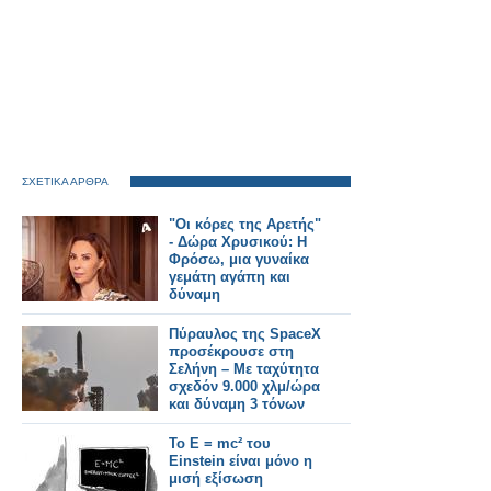
ΣΧΕΤΙΚΑ ΑΡΘΡΑ
"Οι κόρες της Αρετής"
- Δώρα Χρυσικού: Η
Φρόσω, μια γυναίκα
γεμάτη αγάπη και
δύναμη
Πύραυλος της SpaceX
προσέκρουσε στη
Σελήνη – Με ταχύτητα
σχεδόν 9.000 χλμ/ώρα
και δύναμη 3 τόνων
ΤΝΤ
Το E = mc² του
Einstein είναι μόνο η
μισή εξίσωση