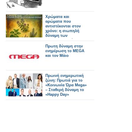
Χρώματα και
αρώματα που
αντιστέκονται στον
χρόνο: η σιωπηλή
δύναμη των
αντιοξειδωτικών
βοτάνων.
Πρωτη δύναμη στην
ενημέρωση το MEGA
και τον Μάιο
Πρωινή ενημερωτική
ζώνη: Πρωτιά για το
«Κοινωνία Ώρα Mega»
– Σταθερή δύναμη το
«Happy Day»