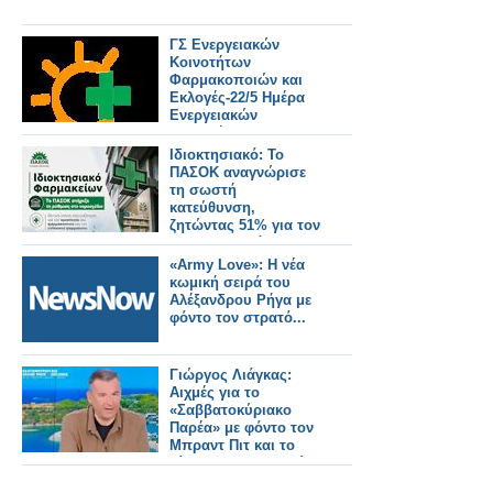
ΓΣ Ενεργειακών
Κοινοτήτων
Φαρμακοποιών και
Εκλογές-22/5 Ημέρα
Ενεργειακών
Κοινοτήτων στην
Ευρώπη
Ιδιοκτησιακό: Το
ΠΑΣΟΚ αναγνώρισε
τη σωστή
κατεύθυνση,
ζητώντας 51% για τον
φαρμακοποιό
«Army Love»: Η νέα
κωμική σειρά του
Αλέξανδρου Ρήγα με
φόντο τον στρατό...
Γιώργος Λιάγκας:
Αιχμές για το
«Σαββατοκύριακο
Παρέα» με φόντο τον
Μπραντ Πιτ και το
βίντεο του Πρωινού