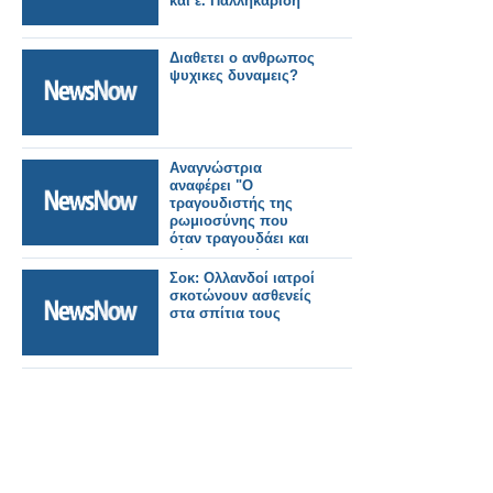
και ε. Παλληκαρίδη
Διαθετει ο ανθρωπος
ψυχικες δυναμεις?
Αναγνώστρια
αναφέρει "Ο
τραγουδιστής της
ρωμιοσύνης που
όταν τραγουδάει και
λέει του λαού τα
ντέρτια, κλαίει..."
Σοκ: Ολλανδοί ιατροί
σκοτώνουν ασθενείς
στα σπίτια τους