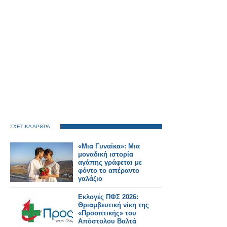
ΣΧΕΤΙΚΑ ΑΡΘΡΑ
«Μια Γυναίκα»: Μια
μοναδική ιστορία
αγάπης γράφεται με
φόντο το απέραντο
γαλάζιο
Εκλογές ΠΦΣ 2026:
Θριαμβευτική νίκη της
«Προοπτικής» του
Απόστολου Βαλτά