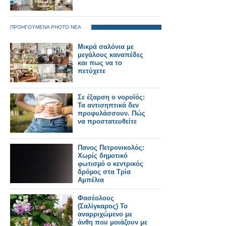
ΠΡΟΗΓΟΥΜΕΝΑ PHOTO ΝΕΑ
Μικρά σαλόνια με
μεγάλους καναπέδες
και πως να το
πετύχετε
Σε έξαρση ο νοροϊός:
Τα αντισηπτικά δεν
προφυλάσσουν. Πώς
να προστατευθείτε
Πανος Πετρονικολός:
Χωρίς δηµοτικό
φωτισµό ο κεντρικός
δρόµος στα Τρία
Αμπέλια
Φασέολους
(Σαλίγκαρος) Το
αναρριχώμενο με
άνθη που μοιάζουν με