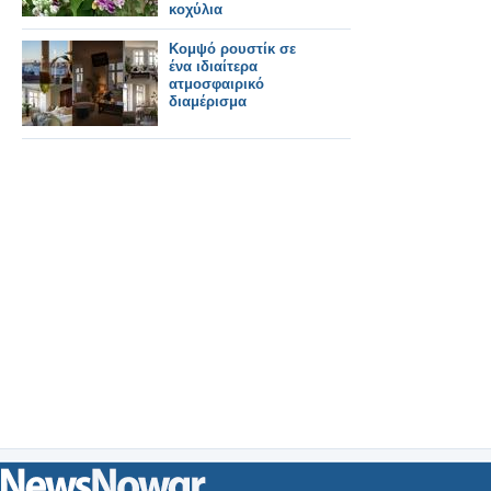
κοχύλια
Κομψό ρουστίκ σε
ένα ιδιαίτερα
ατμοσφαιρικό
διαμέρισμα