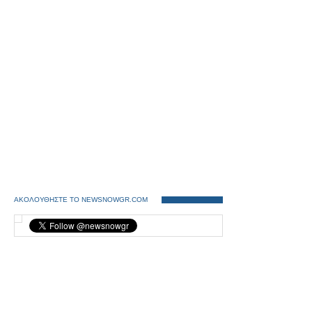
ΑΚΟΛΟΥΘΗΣΤΕ ΤΟ NEWSNOWGR.COM