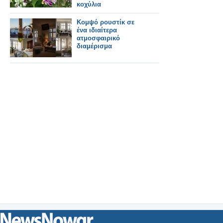
κοχύλια
Κομψό ρουστίκ σε
ένα ιδιαίτερα
ατμοσφαιρικό
διαμέρισμα