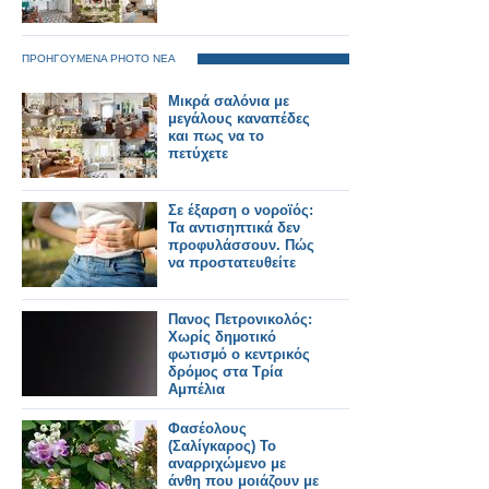
ΠΡΟΗΓΟΥΜΕΝΑ PHOTO ΝΕΑ
Μικρά σαλόνια με
μεγάλους καναπέδες
και πως να το
πετύχετε
Σε έξαρση ο νοροϊός:
Τα αντισηπτικά δεν
προφυλάσσουν. Πώς
να προστατευθείτε
Πανος Πετρονικολός:
Χωρίς δηµοτικό
φωτισµό ο κεντρικός
δρόµος στα Τρία
Αμπέλια
Φασέολους
(Σαλίγκαρος) Το
αναρριχώμενο με
άνθη που μοιάζουν με