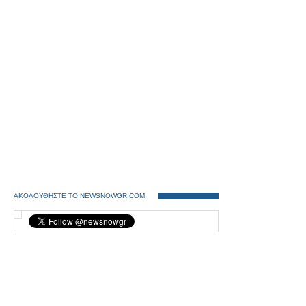
ΑΚΟΛΟΥΘΗΣΤΕ ΤΟ NEWSNOWGR.COM