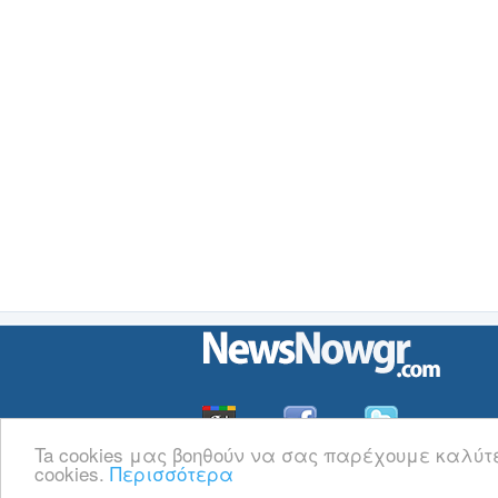
Ta cookies μας βοηθούν να σας παρέχουμε καλύτ
cookies.
Περισσότερα
Οι
Ειδήσεις
του NewsNowgr.com στο
iNews
Σχετικά με το NewsNowgr.com | Α