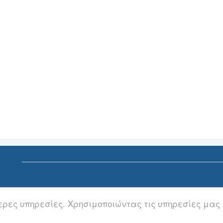
ερες υπηρεσίες. Χρησιμοποιώντας τις υπηρεσίες μας
ποποίηση Ευθυνών | Διαγραφή ή Τροποποίηση Άρθρων | Επικοινωνία
| newsnowgreece at g