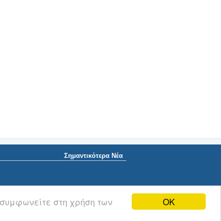
Σημαντικότερα Νέα
OK
 συμφωνείτε στη χρήση των
mail.com | © 2013 NewsNowgr.com