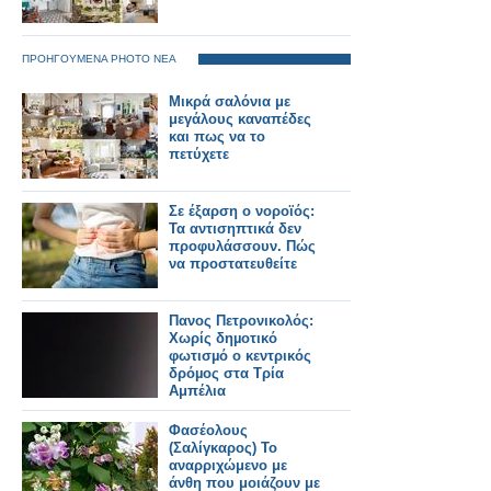
ΠΡΟΗΓΟΥΜΕΝΑ PHOTO ΝΕΑ
Μικρά σαλόνια με
μεγάλους καναπέδες
και πως να το
πετύχετε
Σε έξαρση ο νοροϊός:
Τα αντισηπτικά δεν
προφυλάσσουν. Πώς
να προστατευθείτε
Πανος Πετρονικολός:
Χωρίς δηµοτικό
φωτισµό ο κεντρικός
δρόµος στα Τρία
Αμπέλια
Φασέολους
(Σαλίγκαρος) Το
αναρριχώμενο με
άνθη που μοιάζουν με