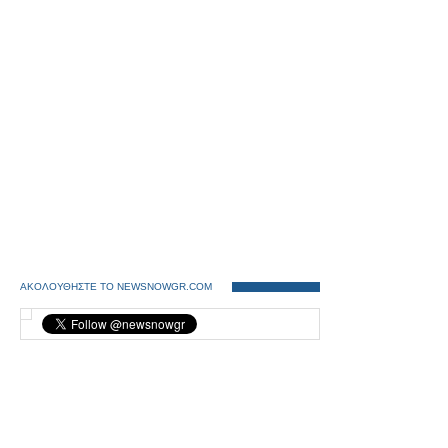
ΑΚΟΛΟΥΘΗΣΤΕ ΤΟ NEWSNOWGR.COM