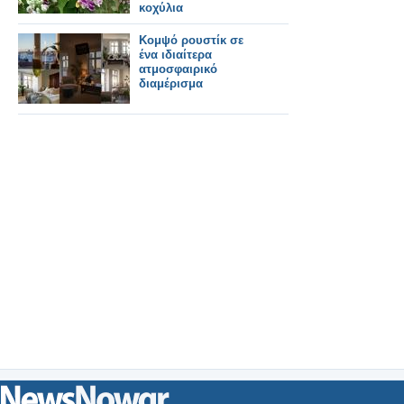
κοχύλια
Κομψό ρουστίκ σε
ένα ιδιαίτερα
ατμοσφαιρικό
διαμέρισμα