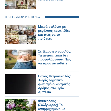
ΠΡΟΗΓΟΥΜΕΝΑ PHOTO ΝΕΑ
Μικρά σαλόνια με
μεγάλους καναπέδες
και πως να το
πετύχετε
Σε έξαρση ο νοροϊός:
Τα αντισηπτικά δεν
προφυλάσσουν. Πώς
να προστατευθείτε
Πανος Πετρονικολός:
Χωρίς δηµοτικό
φωτισµό ο κεντρικός
δρόµος στα Τρία
Αμπέλια
Φασέολους
(Σαλίγκαρος) Το
αναρριχώμενο με