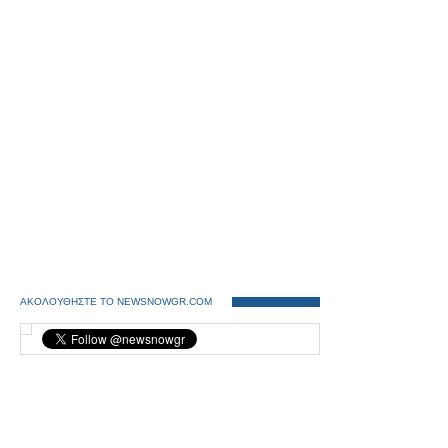
ΑΚΟΛΟΥΘΗΣΤΕ ΤΟ NEWSNOWGR.COM