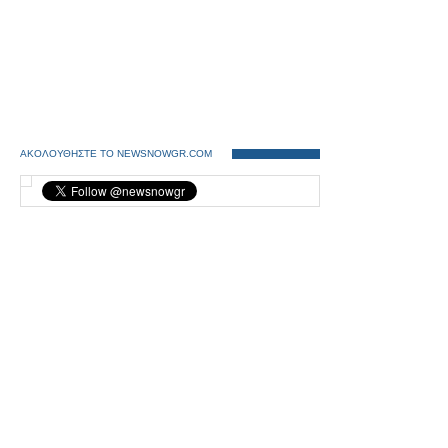
ΑΚΟΛΟΥΘΗΣΤΕ ΤΟ NEWSNOWGR.COM