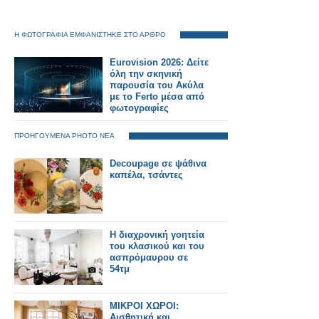
Η ΦΩΤΟΓΡΑΦΙΑ ΕΜΦΑΝΙΣΤΗΚΕ ΣΤΟ ΑΡΘΡΟ
Eurovision 2026: Δείτε
όλη την σκηνική
παρουσία του Ακύλα
με το Ferto μέσα από
φωτογραφίες
ΠΡΟΗΓΟΥΜΕΝΑ PHOTO ΝΕΑ
Decoupage σε ψάθινα
καπέλα, τσάντες
Η διαχρονική γοητεία
του κλασικού και του
ασπρόμαυρου σε
54τμ
ΜΙΚΡΟΙ ΧΩΡΟΙ:
Αισθητική και