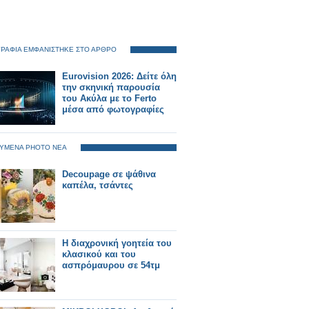
ΡΑΦΙΑ ΕΜΦΑΝΙΣΤΗΚΕ ΣΤΟ ΑΡΘΡΟ
Eurovision 2026: Δείτε όλη
την σκηνική παρουσία
του Ακύλα με το Ferto
μέσα από φωτογραφίες
ΥΜΕΝΑ PHOTO ΝΕΑ
Decoupage σε ψάθινα
καπέλα, τσάντες
Η διαχρονική γοητεία του
κλασικού και του
ασπρόμαυρου σε 54τμ