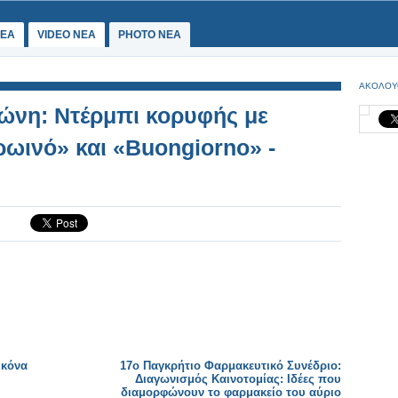
ΕΑ
VIDEO NEA
PHOTO NEA
ΑΚΟΛΟΥ
ώνη: Ντέρμπι κορυφής με
ρωινό» και «Buongiorno» -
ικόνα
17ο Παγκρήτιο Φαρμακευτικό Συνέδριο:
Διαγωνισμός Καινοτομίας: Ιδέες που
διαμορφώνουν το φαρμακείο του αύριο