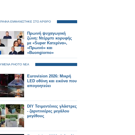
ΡΑΦΙΑ ΕΜΦΑΝΙΣΤΗΚΕ ΣΤΟ ΑΡΘΡΟ
Πρωινή ψυχαγωγική
ζώνη: Ντέρμπι κορυφής
με «Super Κατερίνα»,
«Πρωινό» και
«Buongiorno»
ΥΜΕΝΑ PHOTO ΝΕΑ
Eurovision 2026: Μικρή
LED οθόνη και εικόνα που
απογοητεύει
DIY Τσιμεντένιες γλάστρες
- ζαρντινιέρες μεγάλου
μεγέθους