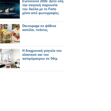
Eurovision 2026: Δείτε όλη
την σκηνική παρουσία
του Ακύλα με το Ferto
μέσα από φωτογραφίες
Decoupage σε ψάθινα
καπέλα, τσάντες
Η διαχρονική γοητεία του
κλασικού και του
ασπρόμαυρου σε 54τμ