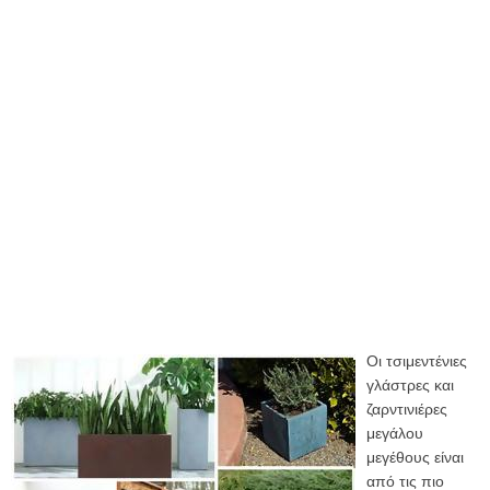
Οι τσιμεντένιες
γλάστρες και
ζαρντινιέρες
μεγάλου
μεγέθους είναι
από τις πιο