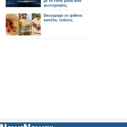
με το Ferto μέσα από
φωτογραφίες
Decoupage σε ψάθινα
καπέλα, τσάντες