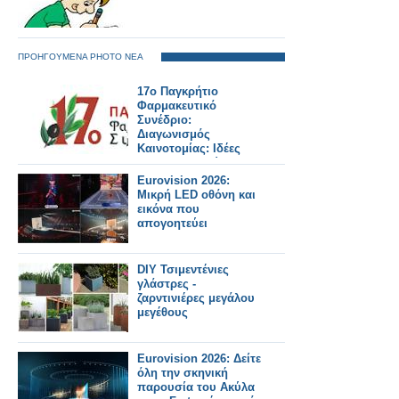
ΠΡΟΗΓΟΥΜΕΝΑ PHOTO ΝΕΑ
17ο Παγκρήτιο
Φαρμακευτικό
Συνέδριο:
Διαγωνισμός
Καινοτομίας: Ιδέες
που διαμορφώνουν
το φαρμακείο του
Eurovision 2026:
αύριο
Μικρή LED οθόνη και
εικόνα που
απογοητεύει
DIY Τσιμεντένιες
γλάστρες -
ζαρντινιέρες μεγάλου
μεγέθους
Eurovision 2026: Δείτε
όλη την σκηνική
παρουσία του Ακύλα