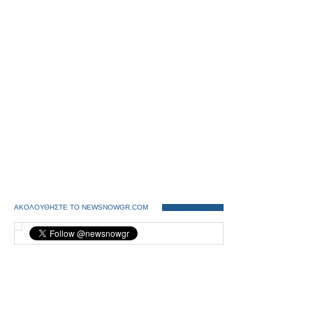
ΑΚΟΛΟΥΘΗΣΤΕ ΤΟ NEWSNOWGR.COM