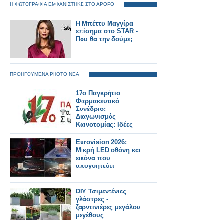
Η ΦΩΤΟΓΡΑΦΙΑ ΕΜΦΑΝΙΣΤΗΚΕ ΣΤΟ ΑΡΘΡΟ
Η Μπέττυ Μαγγίρα
επίσημα στο STAR -
Που θα την δούμε;
ΠΡΟΗΓΟΥΜΕΝΑ PHOTO ΝΕΑ
17ο Παγκρήτιο
Φαρμακευτικό
Συνέδριο:
Διαγωνισμός
Καινοτομίας: Ιδέες
που διαμορφώνουν
το φαρμακείο του
Eurovision 2026:
αύριο
Μικρή LED οθόνη και
εικόνα που
απογοητεύει
DIY Τσιμεντένιες
γλάστρες -
ζαρντινιέρες μεγάλου
μεγέθους