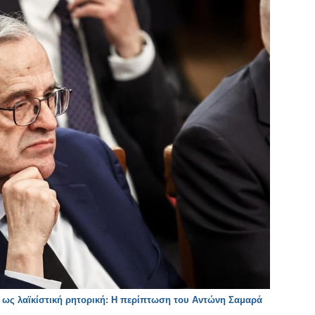
 ως λαϊκίστική ρητορική: Η περίπτωση του Αντώνη Σαμαρά