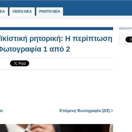
ΕΑ
VIDEO NEA
PHOTO NEA
ΑΚΟΛΟΥ
ϊκίστική ρητορική: Η περίπτωση
Φωτογραφία 1 από 2
τε
Επόμενη Φωτογραφία (2/2) >