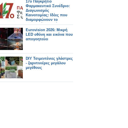
17ο Παγκρήτιο
Φαρμακευτικό Συνέδριο:
Διαγωνισμός
Καινοτομίας: Ιδέες που
διαμορφώνουν το
φαρμακείο του αύριο
Eurovision 2026: Μικρή
LED οθόνη και εικόνα που
απογοητεύει
DIY Τσιμεντένιες γλάστρες
- ζαρντινιέρες μεγάλου
μεγέθους