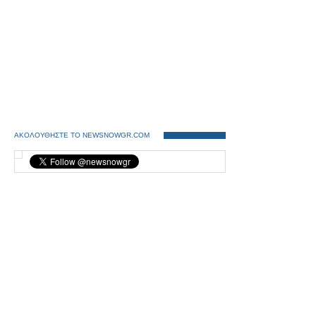
ΑΚΟΛΟΥΘΗΣΤΕ ΤΟ NEWSNOWGR.COM