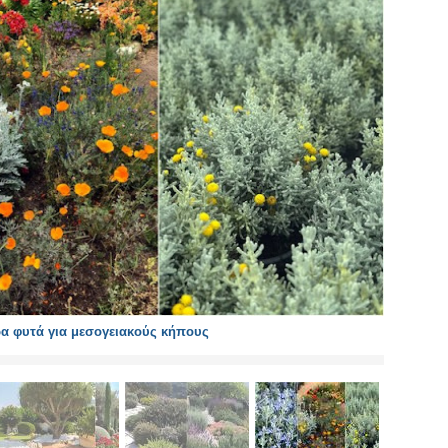
α φυτά για μεσογειακούς κήπους