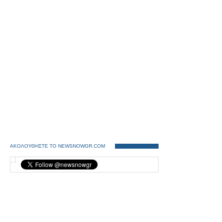
ΑΚΟΛΟΥΘΗΣΤΕ ΤΟ NEWSNOWGR.COM