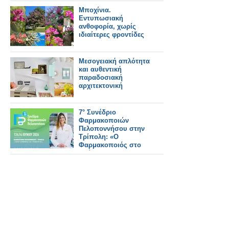
ελληνικού φαρμακείου
Μποχίνια.
Εντυπωσιακή
ανθοφορία, χωρίς
ιδιαίτερες φροντίδες
Μεσογειακή απλότητα
και αυθεντική
παραδοσιακή
αρχιτεκτονική
7° Συνέδριο
Φαρμακοποιών
Πελοποννήσου στην
Τρίπολη: «Ο
Φαρμακοποιός στο
Επίκεντρο της
Σύγχρονης
Υγειονομικής
Φροντίδας»