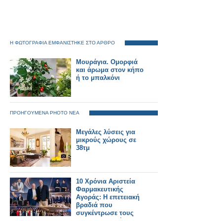
Η ΦΩΤΟΓΡΑΦΙΑ ΕΜΦΑΝΙΣΤΗΚΕ ΣΤΟ ΑΡΘΡΟ
Μουράγια. Ομορφιά
και άρωμα στον κήπο
ή το μπαλκόνι
ΠΡΟΗΓΟΥΜΕΝΑ PHOTO ΝΕΑ
Μεγάλες λύσεις για
μικρούς χώρους σε
38τμ
10 Χρόνια Αριστεία
Φαρμακευτικής
Αγοράς: Η επετειακή
βραδιά που
συγκέντρωσε τους
πρωταγωνιστές του