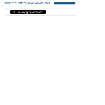
ΑΚΟΛΟΥΘΗΣΤΕ ΤΟ NEWSNOWGR.COM