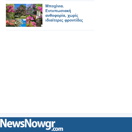
πρωταγωνιστές του
ελληνικού φαρμακείου
Μποχίνια.
Εντυπωσιακή
ανθοφορία, χωρίς
ιδιαίτερες φροντίδες