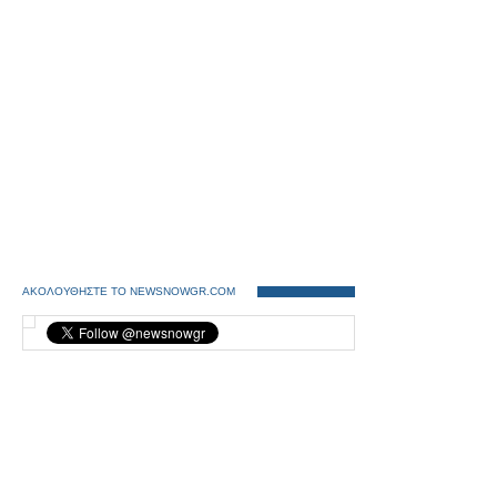
ΑΚΟΛΟΥΘΗΣΤΕ ΤΟ NEWSNOWGR.COM