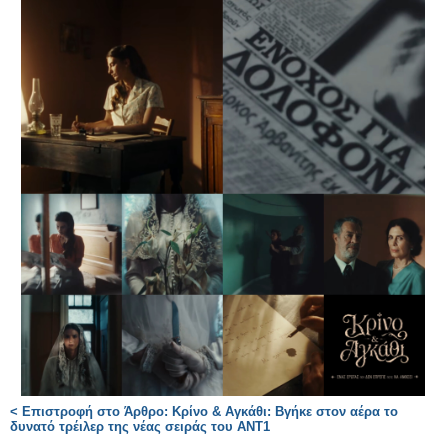
< Επιστροφή στο Άρθρο: Κρίνο & Αγκάθι: Βγήκε στον αέρα το
δυνατό τρέιλερ της νέας σειράς του ΑΝΤ1