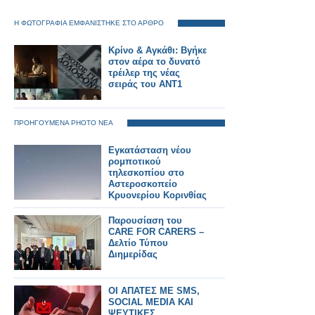
Η ΦΩΤΟΓΡΑΦΙΑ ΕΜΦΑΝΙΣΤΗΚΕ ΣΤΟ ΑΡΘΡΟ
Κρίνο & Αγκάθι: Βγήκε
στον αέρα το δυνατό
τρέιλερ της νέας
σειράς του ΑΝΤ1
ΠΡΟΗΓΟΥΜΕΝΑ PHOTO ΝΕΑ
Εγκατάσταση νέου
ρομποτικού
τηλεσκοπίου στο
Αστεροσκοπείο
Κρυονερίου Κορινθίας
Παρουσίαση του
CARE FOR CARERS –
Δελτίο Τύπου
Διημερίδας
ΟΙ ΑΠΑΤΕΣ ΜΕ SMS,
SOCIAL MEDIA ΚΑΙ
ΨΕΥΤΙΚΕΣ