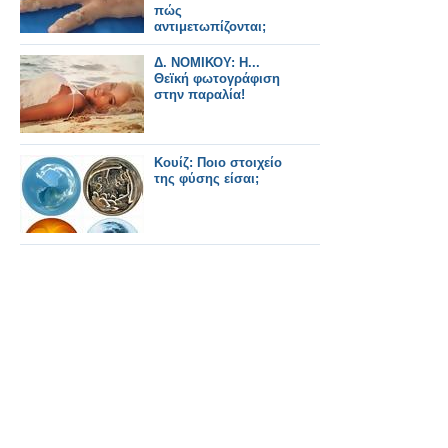
πώς
αντιμετωπίζονται;
Δ. ΝΟΜΙΚΟΥ: Η...
Θεϊκή φωτογράφιση
στην παραλία!
Κουίζ: Ποιο στοιχείο
της φύσης είσαι;