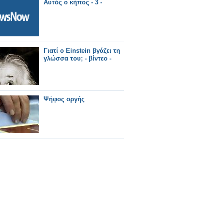
Αυτός ο κήπος - 3 -
Γιατί ο Einstein βγάζει τη
γλώσσα του; - βίντεο -
Ψήφος οργής