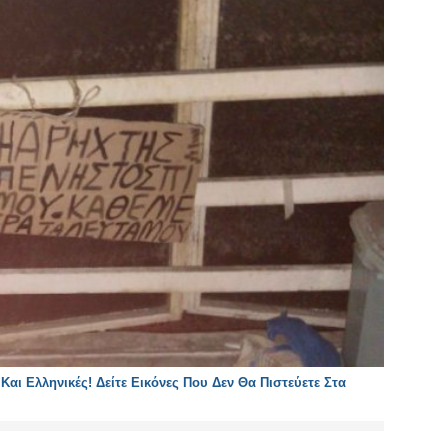
αι Ελληνικές! Δείτε Εικόνες Που Δεν Θα Πιστεύετε Στα