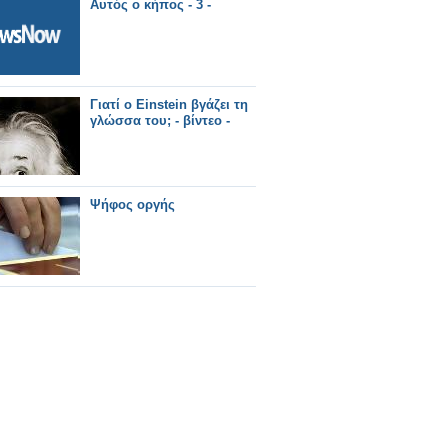
Αυτός ο κήπος - 3 -
Γιατί ο Einstein βγάζει τη
γλώσσα του; - βίντεο -
Ψήφος οργής