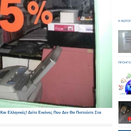
Η ΦΩΤΟΓ
ΠΡΟΗΓΟ
αι Ελληνικές! Δείτε Εικόνες Που Δεν Θα Πιστεύετε Στα