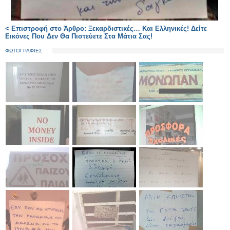
< Επιστροφή στο Άρθρο: Ξεκαρδιστικές… Και Ελληνικές! Δείτε
Εικόνες Που Δεν Θα Πιστεύετε Στα Μάτια Σας!
ΦΩΤΟΓΡΑΦΙΕΣ