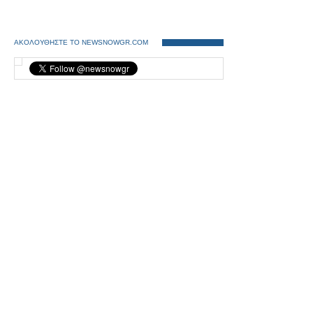
ΑΚΟΛΟΥΘΗΣΤΕ ΤΟ NEWSNOWGR.COM