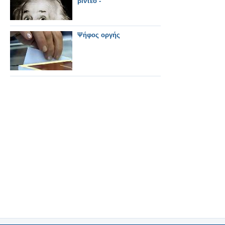
βίντεο -
Ψήφος οργής