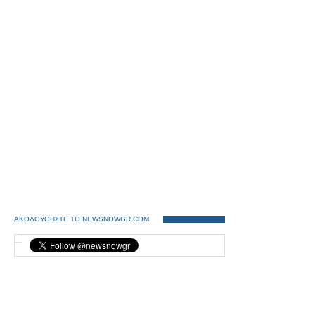
ΑΚΟΛΟΥΘΗΣΤΕ ΤΟ NEWSNOWGR.COM