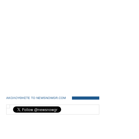
ΑΚΟΛΟΥΘΗΣΤΕ ΤΟ NEWSNOWGR.COM