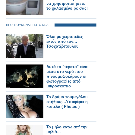
να χρησιμοποιήσετε
το χαλασμένο pc σας!
ΠΡΟΗΓΟΥΜΕΝΑ PHOTO ΝΕΑ
Όλοι με χειροπέδες
εκτός από τον…
Τσοχατζόπουλου
Αυτά τα "τέρατα" είναι
μέσα στο νερό που
πίνουμε-Σοκάρουν οι
φωτογραφίες από
μικροσκόπιο
Το δράμα τουμεγάλου
στήθους...Υποφέρει η
κοπέλα ( Photos )
Το μήλο κάτω απ’ την
μηλιά…