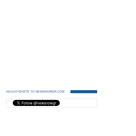
ΑΚΟΛΟΥΘΗΣΤΕ ΤΟ NEWSNOWGR.COM