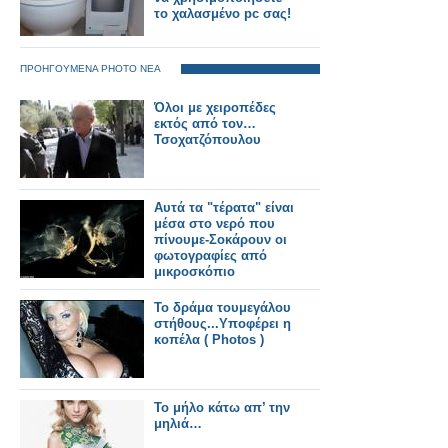
το χαλασμένο pc σας!
ΠΡΟΗΓΟΥΜΕΝΑ PHOTO ΝΕΑ
Όλοι με χειροπέδες
εκτός από τον…
Τσοχατζόπουλου
Αυτά τα "τέρατα" είναι
μέσα στο νερό που
πίνουμε-Σοκάρουν οι
φωτογραφίες από
μικροσκόπιο
Το δράμα τουμεγάλου
στήθους...Υποφέρει η
κοπέλα ( Photos )
Το μήλο κάτω απ’ την
μηλιά…