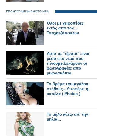
ΠΡΟΗΓΟΥΜΕΝΑ PHOTO ΝΕΑ
Όλοι με χειροπέδες
εκτός από τον…
Τσοχατζόπουλου
Αυτά τα "τέρατα" είναι
μέσα στο νερό που
πίνουμε-Σοκάρουν οι
φωτογραφίες από
μικροσκόπιο
Το δράμα τουμεγάλου
στήθους...Υποφέρει η
κοπέλα ( Photos )
Το μήλο κάτω απ’ την
μηλιά…