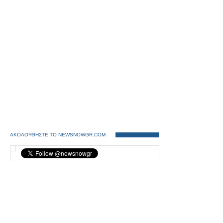
ΑΚΟΛΟΥΘΗΣΤΕ ΤΟ NEWSNOWGR.COM