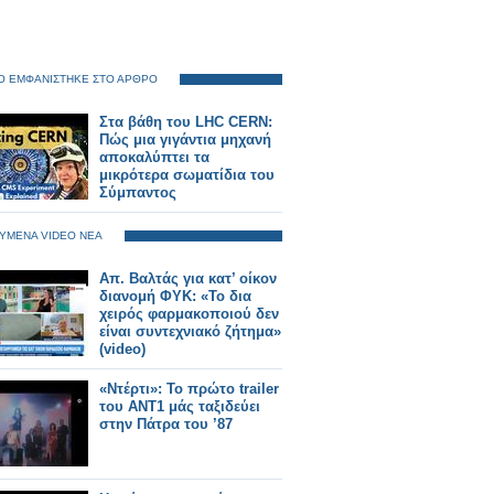
O ΕΜΦΑΝΙΣΤΗΚΕ ΣΤΟ ΑΡΘΡΟ
Στα βάθη του LHC CERN:
Πώς μια γιγάντια μηχανή
αποκαλύπτει τα
μικρότερα σωματίδια του
Σύμπαντος
ΥΜΕΝΑ VIDEO ΝΕΑ
Απ. Βαλτάς για κατ’ οίκον
διανομή ΦΥΚ: «To δια
χειρός φαρμακοποιού δεν
είναι συντεχνιακό ζήτημα»
(video)
«Ντέρτι»: Το πρώτο trailer
του ΑΝΤ1 μάς ταξιδεύει
στην Πάτρα του ’87