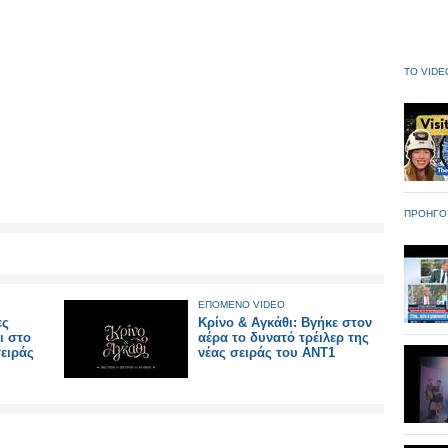
ΤΟ VIDE
ΠΡΟΗΓΟ
ΕΠΟΜΕΝΟ VIDEO
ες
Κρίνο & Αγκάθι: Βγήκε στον
ι στο
αέρα το δυνατό τρέιλερ της
σειράς
νέας σειράς του ΑΝΤ1