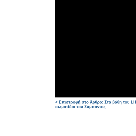
< Επιστροφή στο Άρθρο: Στα βάθη του LH
σωματίδια του Σύμπαντος