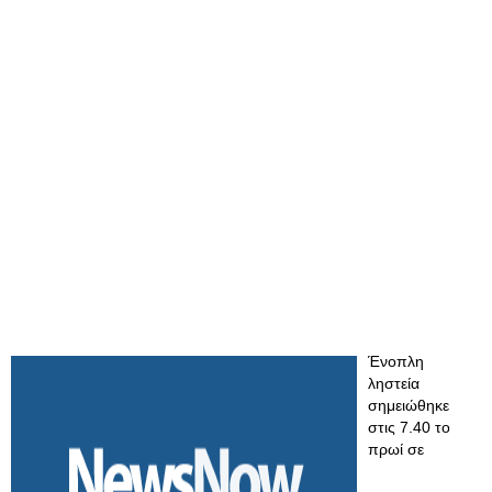
Ένοπλη
ληστεία
σημειώθηκε
στις 7.40 το
πρωί σε