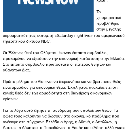
κρίση.
Το
χιουμοριστικό
προβλήθηκε
στην μεγάλης
ακροαματικότητας εκπομπή «Saturday night live» του αμερικανικού
τηλεοπτικού δικτύου NBC.
Οι Έλληνες θεοί του Ολύμπου έκαναν έκτακτο συμβούλιο,
προκειμένου να εξετάσουν την οικονομική κατάσταση στην Ελλάδα.
Στο έκτακτο συμβούλιο πρωτοστατεί ο πατέρας θνητών και
αθανάτων Δίας.
Πρώτο μέλημα του Δία είναι να διερευνήσει και να βρει ποιος θεός
είναι αρμόδιος για οικονομικά θέμα. Έκπληκτος ανακαλύπτει ότι
κανείς θεός δεν είχε αρμοδιότητα στη διαχείριση οικονομικών
κρίσεων.
Για το λόγο αυτό ζήτησε τη συνδρομή των υπολοίπων θεών. Τα
φώτα τους καλούνται να δώσουν στο οικονομικό πρόβλημα που
ανέκυψε στη σύγχρονη Ελλάδα ο Άρης, η Αθηνά, ο Απόλλων, η
Άρτεμις, η Δήμητρα, ο Ποσειδώνας, ο Ερμής και ο Άδης, αλλά χωρίς