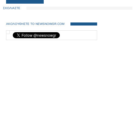
ΣΧΟΛΙΑΣΤΕ
ΑΚΟΛΟΥΘΗΣΤΕ ΤΟ NEWSNOWGR.COM