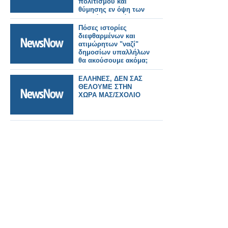
πολιτισμού και
θύμησης εν όψη των
90 χρόνων από την
καταστροφή της
Πόσες ιστορίες
Σμύρνης
διεφθαρμένων και
ατιμώρητων "ναζί"
δημοσίων υπαλλήλων
θα ακούσουμε ακόμα;
ΕΛΛΗΝΕΣ, ΔΕΝ ΣΑΣ
ΘΕΛΟΥΜΕ ΣΤΗΝ
ΧΩΡΑ ΜΑΣ/ΣΧΟΛΙΟ