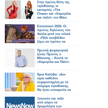
κανάλι
Στην πρώτη θέση της
τηλεθέασης οι
εκπομπές «The
Chase» και «Χαμογέλα
και πάλι!» τον Μάιο
Eurovision 2026: Οι
πρώτες δηλώσεις του
Ακύλα μετά τον τελικό
– «Πάλι κουβά!Δεν
ξέρω αν πρέπει να
ζητήσω συγγνώμη»
Πρωινή ψυχαγωγική
ζώνη: Πρώτος ο
Μάνεσης – Κοντά το
«Χαμογέλα και Πάλι!»
Άρια Καλύβα: «Δεν
είμαι καθόλου
ευχαριστημένη με τα
νούμερα τηλεθέασης.
Θα ήταν υποκρισία να
σου έλεγα ότι ανοίγω
σαμπάνιες»
Ξεκινούν και πάλι
από αύριο τα
δρομολόγια των