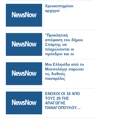
Χρεοκοπημένοι
αρχηγοί
"Προκλητική
απόφαση του δήμου
Σπάρτης να
πληρώνονται οι
πρόεδροι και οι
αντιπρόεδροι
Σχολικών
Μια Ελληνίδα από το
Επιτροπών"
Μεσσολόγγι σαρώνει
τις διεθνείς
πασαρέλες
ΕΝΟΧΟΙ ΟΙ 18 ΑΠΟ
ΤΟΥΣ 20 ΤΗΣ
ΑΠΑΓΩΓΗΣ
ΠΑΝΑΓΟΠΟΥΛΟΥ…