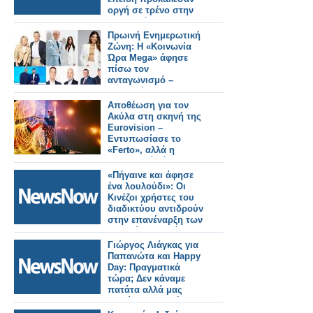
οργή σε τρένο στην
Μπανγκόκ.
Πρωινή Ενημερωτική
Ζώνη: Η «Κοινωνία
Ώρα Mega» άφησε
πίσω τον
ανταγωνισμό –
Κατρακύλα για
«Καλημέρα Ελλάδα»
Αποθέωση για τον
και «Νωρίς – Νωρίς»
Ακύλα στη σκηνή της
Eurovision –
Εντυπωσίασε το
«Ferto», αλλά η
σκηνοθεσία άφησε
ερωτήματα - Δείτε την
«Πήγαινε και άφησε
εμφάνιση σε Video
ένα λουλούδι»: Οι
Κινέζοι χρήστες του
διαδικτύου αντιδρούν
στην επανέναρξη των
ταξιδιών στη Βόρεια
Κορέα
Γιώργος Λιάγκας για
Παπανώτα και Happy
Day: Πραγματικά
τώρα; Δεν κάναμε
πατάτα αλλά μας
ζηλεύουν επειδή
έχουμε επιτυχία»;