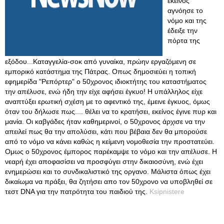
εκείνος
αγνόησε το
νόμο και της
έδειξε την
πόρτα της
εξόδου...Kαταγγελία-σοκ από γυναίκα, πρώην εργαζόμενη σε
εμπορικό κατάστημα της Πάτρας. Οπως δημοσιεύει η τοπική
εφημερίδα "Ρεπόρτερ" ο 50χρονος ιδιοκτήτης του καταστήματος
την απέλυσε, ενώ ήδη την είχε αφήσει έγκυο! Η υπάλληλος είχε
αναπτύξει ερωτική σχέση με το αφεντικό της, έμεινε έγκυος, όμως
όταν του δήλωσε πως.... θέλει να το κρατήσει, εκείνος έγινε πυρ και
μανία. Οι καβγάδες ήταν καθημερινοί, ο 50χρονος άρχισε να την
απειλεί πως θα την απολύσει, κάτι που βέβαια δεν θα μπορούσε
από το νόμο να κάνει καθώς η κείμενη νομοθεσία την προστατεύει.
Ομως ο 50χρονος έμπορος παρέκαμψε το νόμο και την απέλυσε. Η
νεαρή έχει αποφασίσει να προσφύγει στην δικαιοσύνη, ενώ έχει
ενημερώσει και το συνδικαλιστικό της οργανο. Μάλιστα όπως έχει
δικαίωμα να πράξει, θα ζητήσει απο τον 50χρονο να υποβληθεί σε
τεστ DNA για την πατρότητα του παιδιού της.
Ksipnistere