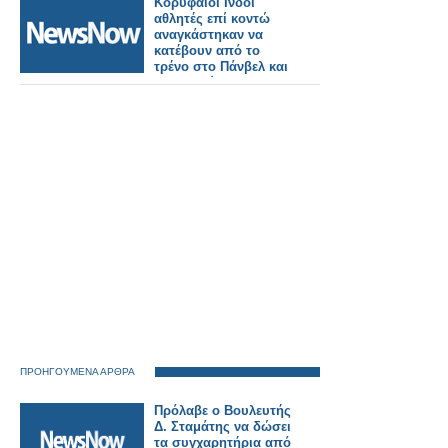
Κορυφαίοι Ινδοί
αθλητές επί κοντώ
αναγκάστηκαν να
κατέβουν από το
τρένο στο Πάνβελ και
να πληρώσουν
πρόστιμο επειδή
μετέφεραν εξοπλισμό
ΠΡΟΗΓΟΥΜΕΝΑ ΑΡΘΡΑ
Πρόλαβε ο Βουλευτής
Δ. Σταμάτης να δώσει
τα συγχαρητήρια από