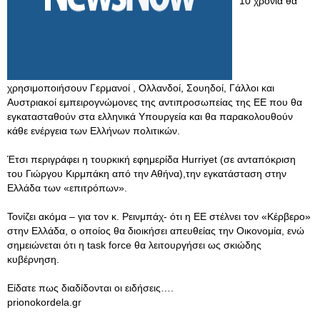
10 χρόνια θα
χρησιμοποιήσουν Γερμανοί , Ολλανδοί, Σουηδοί, Γάλλοι και
Αυστριακοί εμπειρογνώμονες της αντιπροσωπείας της ΕΕ που θα
εγκατασταθούν στα ελληνικά Υπουργεία και θα παρακολουθούν
κάθε ενέργεια των Ελλήνων πολιτικών.
Έτσι περιγράφει η τουρκική εφημερίδα Hurriyet (σε ανταπόκριση
του Γιώργου Κιρμπάκη από την Αθήνα),την εγκατάσταση στην
Ελλάδα των «επιτρόπων».
Τονίζει ακόμα – για τον κ. Ρεινμπάχ- ότι η ΕΕ στέλνει τον «Κέρβερο»
στην Ελλάδα, ο οποίος θα διοικήσει απευθείας την Οικονομία, ενώ
σημειώνεται ότι η task force θα λειτουργήσει ως σκιώδης
κυβέρνηση.
Eίδατε πως διαδίδονται οι ειδήσεις….
prionokordela.gr