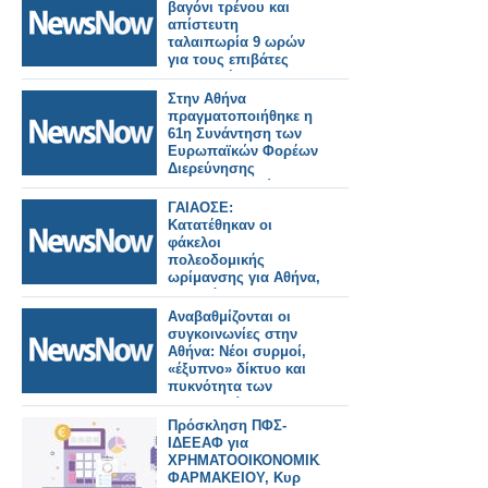
βαγόνι τρένου και
απίστευτη
ταλαιπωρία 9 ωρών
για τους επιβάτες
προς Αθήνα
Στην Αθήνα
πραγματοποιήθηκε η
61η Συνάντηση των
Ευρωπαϊκών Φορέων
Διερεύνησης
Σιδηροδρομικών
Ατυχημάτων»
ΓΑΙΑΟΣΕ:
Κατατέθηκαν οι
φάκελοι
πολεοδομικής
ωρίμανσης για Αθήνα,
Πειραιά και
Θεσσαλονίκη – Νέα
Αναβαθμίζονται οι
εποχή για τους
συγκοινωνίες στην
σιδηροδρομικούς
Αθήνα: Νέοι συρμοί,
σταθμούς.
«έξυπνο» δίκτυο και
πυκνότητα των
δρομολογίων σε
μετρό και λεωφορεία.
Πρόσκληση ΠΦΣ-
ΙΔΕΕΑΦ για
ΧΡΗΜΑΤΟΟΙΚΟΝΟΜΙΚΑ
ΦΑΡΜΑΚΕΙΟΥ, Κυρ