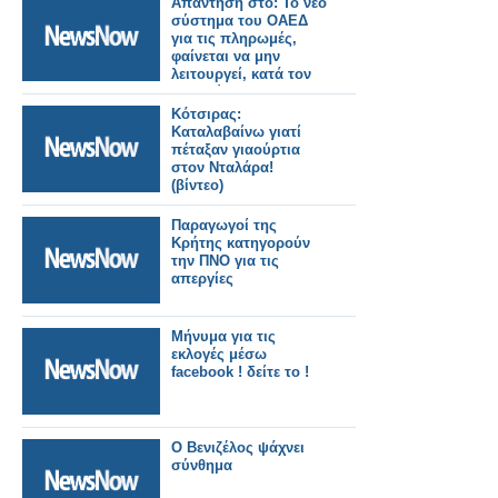
Απάντηση στο: Το νέο
σύστημα του ΟΑΕΔ
για τις πληρωμές,
φαίνεται να μην
λειτουργεί, κατά τον
αναγνώστη
Κότσιρας:
Καταλαβαίνω γιατί
πέταξαν γιαούρτια
στον Νταλάρα!
(βίντεο)
Παραγωγοί της
Κρήτης κατηγορούν
την ΠΝΟ για τις
απεργίες
Μήνυμα για τις
εκλογές μέσω
facebook ! δείτε το !
Ο Βενιζέλος ψάχνει
σύνθημα