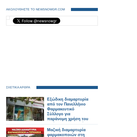
ΑΚΟΛΟΥΘΗΣΤΕ ΤΟ NEWSNOWGR.COM
ΣΧΕΤΙΚΑ ΑΡΘΡΑ
Εξώδικη διαμαρτυρία
από τον Πανελλήνιο
Φαρμακευτικό
Σύλλογο για
παράνομη χρήση του
πράσινου σταυρού
από αλυσίδα
Μαζική διαμαρτυρία
καλλυντικών
φαρμακοποιών στη