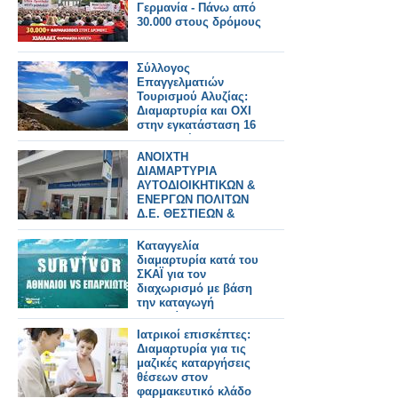
Γερμανία - Πάνω από
30.000 στους δρόμους
Σύλλογος
Επαγγελματιών
Τουρισμού Αλυζίας:
Διαμαρτυρία και ΟΧΙ
στην εγκατάσταση 16
μεμονωμένων
ανεμογεννητριών στα
ΑΝΟΙΧΤΗ
Ακαρνανικά Όρη.
ΔΙΑΜΑΡΤΥΡΙΑ
ΑΥΤΟΔΙΟΙΚΗΤΙΚΩΝ &
ΕΝΕΡΓΩΝ ΠΟΛΙΤΩΝ
Δ.Ε. ΘΕΣΤΙΕΩΝ &
ΠΑΡΑΒΟΛΑΣ
ΤΡΙΧΩΝΙΔΑ - ΔΗΜΟΥ
Καταγγελία
ΑΓΡΙΝΙΟΥ ΟΧΙ ΣΤΟ
διαμαρτυρία κατά του
ΚΛΕΙΣΜΟ ΤΩΝ ΕΛΤΑ
ΣΚΑΪ για τον
ΚΑΙΝΟΥΡΓΙΟΥ
διαχωρισμό με βάση
την καταγωγή
(Αθηναίοι και
Επαρχιώτες)
Ιατρικοί επισκέπτες:
Διαμαρτυρία για τις
μαζικές καταργήσεις
θέσεων στον
φαρμακευτικό κλάδο