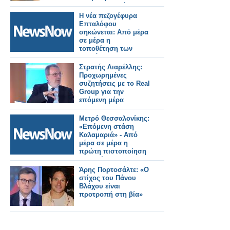
επαγγελματική της
στέγη; - Όλο το
Η νέα πεζογέφυρα
ρεπορτάζ
Επταλόφου
σηκώνεται: Από μέρα
σε μέρα η
τοποθέτηση των
τμημάτων.
Στρατής Λιαρέλλης:
Προχωρημένες
συζητήσεις με το Real
Group για την
επόμενη μέρα
Μετρό Θεσσαλονίκης:
«Επόμενη στάση
Καλαμαριά» - Από
μέρα σε μέρα η
πρώτη πιστοποίηση
της επέκτασης.
Άρης Πορτοσάλτε: «Ο
στίχος του Πάνου
Βλάχου είναι
προτροπή στη βία»