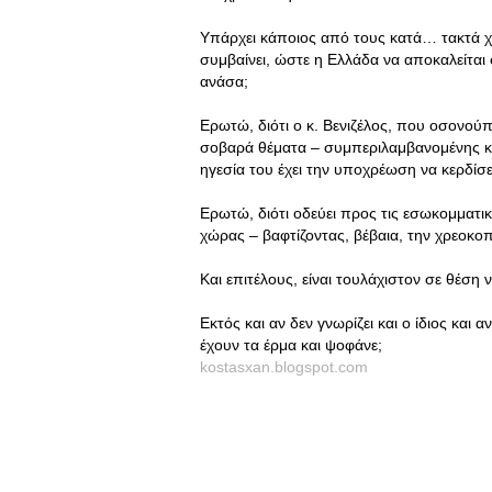
Υπάρχει κάποιος από τους κατά… τακτά χρ
συμβαίνει, ώστε η Ελλάδα να αποκαλείται
ανάσα;
Ερωτώ, διότι ο κ. Βενιζέλος, που οσονούπ
σοβαρά θέματα – συμπεριλαμβανομένης κα
ηγεσία του έχει την υποχρέωση να κερδίσε
Ερωτώ, διότι οδεύει προς τις εσωκομματ
χώρας – βαφτίζοντας, βέβαια, την χρεοκο
Και επιτέλους, είναι τουλάχιστον σε θέση
Εκτός και αν δεν γνωρίζει και ο ίδιος και α
έχουν τα έρμα και ψοφάνε;
kostasxan.blogspot.com