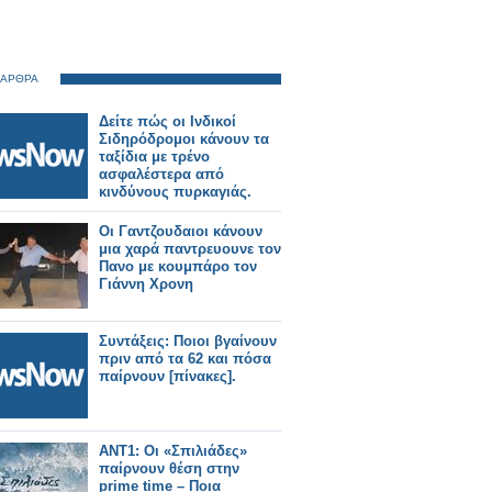
 ΑΡΘΡΑ
Δείτε πώς οι Ινδικοί
Σιδηρόδρομοι κάνουν τα
ταξίδια με τρένο
ασφαλέστερα από
κινδύνους πυρκαγιάς.
Οι Γαντζουδαιοι κάνουν
μια χαρά παντρευουνε τον
Πανο με κουμπάρο τον
Γιάννη Χρονη
Συντάξεις: Ποιοι βγαίνουν
πριν από τα 62 και πόσα
παίρνουν [πίνακες].
ΑΝΤ1: Οι «Σπιλιάδες»
παίρνουν θέση στην
prime time – Ποια