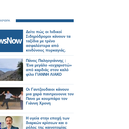
 ΑΡΘΡΑ
Δείτε πώς οι Ινδικοί
Σιδηρόδρομοι κάνουν τα
ταξίδια με τρένο
ασφαλέστερα από
κινδύνους πυρκαγιάς.
Πάνος Παληογιάννης :
Ένα μεγάλο «ευχαριστώ»
από καρδιάς στον καλό
φίλο ΓΙΑΝΝΗ ΛΙΑΚΟ
Οι Γαντζουδαιοι κάνουν
μια χαρά παντρευουνε τον
Πανο με κουμπάρο τον
Γιάννη Χρονη
Η υγεία στην εποχή των
διαρκών κρίσεων και ο
ρόλος της καινοτομίας