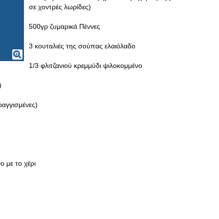
σε χοντρές λωρίδες)
500γρ ζυμαρικά Πέννες
3 κουταλιές της σούπας ελαιόλαδο
1/3 φλιτζανιού κρεμμύδι ψιλοκομμένο
)
ραγγισμένες)
 με το χέρι