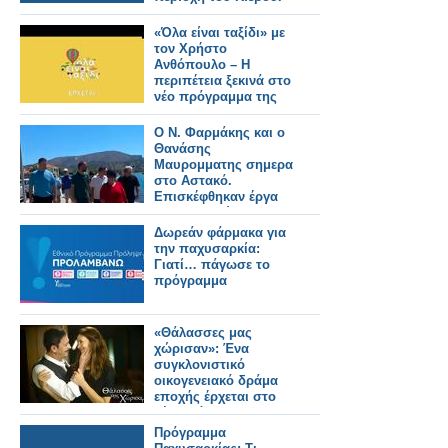
«Όλα είναι ταξίδι» με
τον Χρήστο
Ανθόπουλο – Η
περιπέτεια ξεκινά στο
νέο πρόγραμμα της
ΕΡΤ
Ο Ν. Φαρμάκης και ο
Θανάσης
Μαυρομματης σημερα
στο Αστακό.
Επισκέφθηκαν έργα
που εκτελούνται στην
περιοχή και
Δωρεάν φάρμακα για
συναντήθηκαν με
την παχυσαρκία:
φορείς και πολίτες
Γιατί… πάγωσε το
(φωτο-βιντεο)
πρόγραμμα
«Θάλασσες μας
χώρισαν»: Ένα
συγκλονιστικό
οικογενειακό δράμα
εποχής έρχεται στο
νέο πρόγραμμα της
ΕΡΤ
Πρόγραμμα