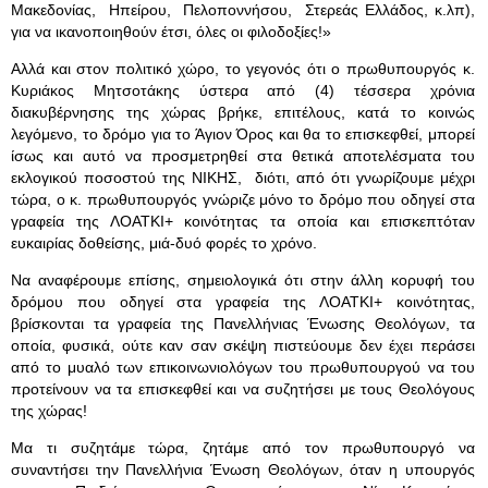
Μακεδονίας, Ηπείρου, Πελοποννήσου, Στερεάς Ελλάδος, κ.λπ),
για να ικανοποιηθούν έτσι, όλες οι φιλοδοξίες!»
Αλλά και στον πολιτικό χώρο, το γεγονός ότι ο πρωθυπουργός κ.
Κυριάκος Μητσοτάκης ύστερα από (4) τέσσερα χρόνια
διακυβέρνησης της χώρας βρήκε, επιτέλους, κατά το κοινώς
λεγόμενο, το δρόμο για το Άγιον Όρος και θα το επισκεφθεί, μπορεί
ίσως και αυτό να προσμετρηθεί στα θετικά αποτελέσματα του
εκλογικού ποσοστού της ΝΙΚΗΣ, διότι, από ότι γνωρίζουμε μέχρι
τώρα, ο κ. πρωθυπουργός γνώριζε μόνο το δρόμο που οδηγεί στα
γραφεία της ΛΟΑΤΚΙ+ κοινότητας τα οποία και επισκεπτόταν
ευκαιρίας δοθείσης, μιά-δυό φορές το χρόνο.
Να αναφέρουμε επίσης, σημειολογικά ότι στην άλλη κορυφή του
δρόμου που οδηγεί στα γραφεία της ΛΟΑΤΚΙ+ κοινότητας,
βρίσκονται τα γραφεία της Πανελλήνιας Ένωσης Θεολόγων, τα
οποία, φυσικά, ούτε καν σαν σκέψη πιστεύουμε δεν έχει περάσει
από το μυαλό των επικοινωνιολόγων του πρωθυπουργού να του
προτείνουν να τα επισκεφθεί και να συζητήσει με τους Θεολόγους
της χώρας!
Μα τι συζητάμε τώρα, ζητάμε από τον πρωθυπουργό να
συναντήσει την Πανελλήνια Ένωση Θεολόγων, όταν η υπουργός