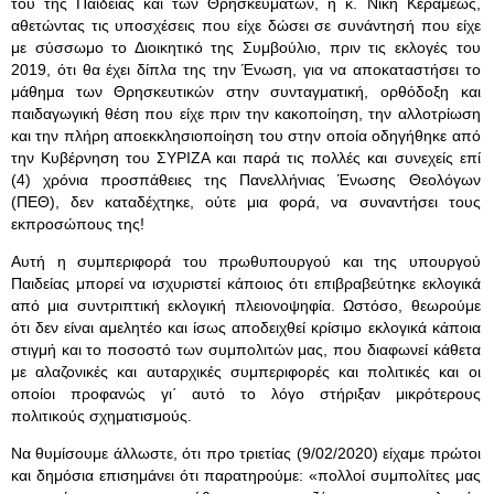
του της Παιδείας και των Θρησκευμάτων, η κ. Νίκη Κεραμέως,
αθετώντας τις υποσχέσεις που είχε δώσει σε συνάντησή που είχε
με σύσσωμο το Διοικητικό της Συμβούλιο, πριν τις εκλογές του
2019, ότι θα έχει δίπλα της την Ένωση, για να αποκαταστήσει το
μάθημα των Θρησκευτικών στην συνταγματική, ορθόδοξη και
παιδαγωγική θέση που είχε πριν την κακοποίηση, την αλλοτρίωση
και την πλήρη αποεκκλησιοποίηση του στην οποία οδηγήθηκε από
την Κυβέρνηση του ΣΥΡΙΖΑ και παρά τις πολλές και συνεχείς επί
(4) χρόνια προσπάθειες της Πανελλήνιας Ένωσης Θεολόγων
(ΠΕΘ), δεν καταδέχτηκε, ούτε μια φορά, να συναντήσει τους
εκπροσώπους της!
Αυτή η συμπεριφορά του πρωθυπουργού και της υπουργού
Παιδείας μπορεί να ισχυριστεί κάποιος ότι επιβραβεύτηκε εκλογικά
από μια συντριπτική εκλογική πλειονοψηφία. Ωστόσο, θεωρούμε
ότι δεν είναι αμελητέο και ίσως αποδειχθεί κρίσιμο εκλογικά κάποια
στιγμή και το ποσοστό των συμπολιτών μας, που διαφωνεί κάθετα
με αλαζονικές και αυταρχικές συμπεριφορές και πολιτικές και οι
οποίοι προφανώς γι΄ αυτό το λόγο στήριξαν μικρότερους
πολιτικούς σχηματισμούς.
Να θυμίσουμε άλλωστε, ότι προ τριετίας (9/02/2020) είχαμε πρώτοι
και δημόσια επισημάνει ότι παρατηρούμε: «πολλοί συμπολίτες μας