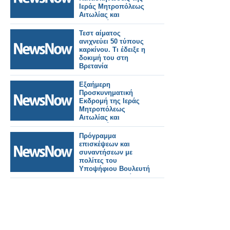
Ιεράς Μητροπόλεως
Αιτωλίας και
Ακαρνανίας
Τεστ αίματος
ανιχνεύει 50 τύπους
καρκίνου. Τι έδειξε η
δοκιμή του στη
Βρετανία
Εξαήμερη
Προσκυνηματική
Εκδρομή της Ιεράς
Μητροπόλεως
Αιτωλίας και
Ακαρνανίας στους
Αγίους Τόπους
Πρόγραμμα
επισκέψεων και
συναντήσεων με
πολίτες του
Υποψήφιου Βουλευτή
Αιτωλοακαρνανίας,
Θανάση Παπαθανάση