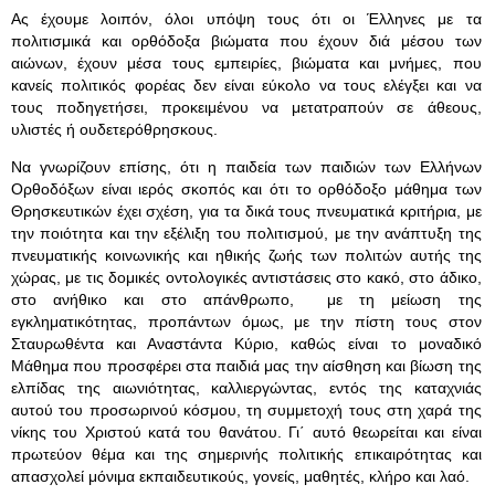
Ας έχουμε λοιπόν, όλοι υπόψη τους ότι οι Έλληνες με τα
πολιτισμικά και ορθόδοξα βιώματα που έχουν διά μέσου των
αιώνων, έχουν μέσα τους εμπειρίες, βιώματα και μνήμες, που
κανείς πολιτικός φορέας δεν είναι εύκολο να τους ελέγξει και να
τους ποδηγετήσει, προκειμένου να μετατραπούν σε άθεους,
υλιστές ή ουδετερόθρησκους.
Να γνωρίζουν επίσης, ότι η παιδεία των παιδιών των Ελλήνων
Ορθοδόξων είναι ιερός σκοπός και ότι το ορθόδοξο μάθημα των
Θρησκευτικών έχει σχέση, για τα δικά τους πνευματικά κριτήρια, με
την ποιότητα και την εξέλιξη του πολιτισμού, με την ανάπτυξη της
πνευματικής κοινωνικής και ηθικής ζωής των πολιτών αυτής της
χώρας, με τις δομικές οντολογικές αντιστάσεις στο κακό, στο άδικο,
στο ανήθικο και στο απάνθρωπο, με τη μείωση της
εγκληματικότητας, προπάντων όμως, με την πίστη τους στον
Σταυρωθέντα και Αναστάντα Κύριο, καθώς είναι το μοναδικό
Μάθημα που προσφέρει στα παιδιά μας την αίσθηση και βίωση της
ελπίδας της αιωνιότητας, καλλιεργώντας, εντός της καταχνιάς
αυτού του προσωρινού κόσμου, τη συμμετοχή τους στη χαρά της
νίκης του Χριστού κατά του θανάτου. Γι΄ αυτό θεωρείται και είναι
πρωτεύον θέμα και της σημερινής πολιτικής επικαιρότητας και
απασχολεί μόνιμα εκπαιδευτικούς, γονείς, μαθητές, κλήρο και λαό.