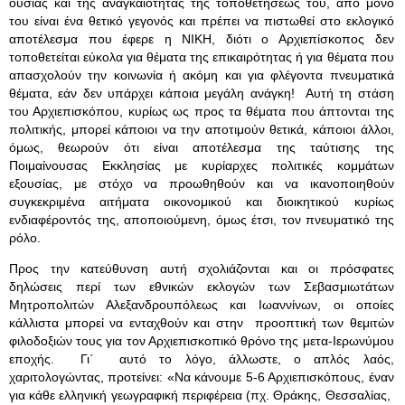
ουσίας και της αναγκαιότητας της τοποθετήσεώς του, από μόνο
του είναι ένα θετικό γεγονός και πρέπει να πιστωθεί στο εκλογικό
αποτέλεσμα που έφερε η ΝΙΚΗ, διότι ο Αρχιεπίσκοπος δεν
τοποθετείται εύκολα για θέματα της επικαιρότητας ή για θέματα που
απασχολούν την κοινωνία ή ακόμη και για φλέγοντα πνευματικά
θέματα, εάν δεν υπάρχει κάποια μεγάλη ανάγκη! Αυτή τη στάση
του Αρχιεπισκόπου, κυρίως ως προς τα θέματα που άπτονται της
πολιτικής, μπορεί κάποιοι να την αποτιμούν θετικά, κάποιοι άλλοι,
όμως, θεωρούν ότι είναι αποτέλεσμα της ταύτισης της
Ποιμαίνουσας Εκκλησίας με κυρίαρχες πολιτικές κομμάτων
εξουσίας, με στόχο να προωθηθούν και να ικανοποιηθούν
συγκεκριμένα αιτήματα οικονομικού και διοικητικού κυρίως
ενδιαφέροντός της, αποποιούμενη, όμως έτσι, τον πνευματικό της
ρόλο.
Προς την κατεύθυνση αυτή σχολιάζονται και οι πρόσφατες
δηλώσεις περί των εθνικών εκλογών των Σεβασμιωτάτων
Μητροπολιτών Αλεξανδρουπόλεως και Ιωαννίνων, οι οποίες
κάλλιστα μπορεί να ενταχθούν και στην προοπτική των θεμιτών
φιλοδοξιών τους για τον Αρχιεπισκοπικό θρόνο της μετα-Ιερωνύμου
εποχής. Γι΄ αυτό το λόγο, άλλωστε, ο απλός λαός,
χαριτολογώντας, προτείνει: «Να κάνουμε 5-6 Αρχιεπισκόπους, έναν
για κάθε ελληνική γεωγραφική περιφέρεια (πχ. Θράκης, Θεσσαλίας,