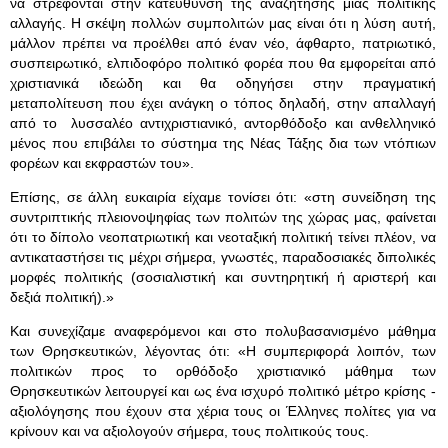
να στρέφονται στην κατεύθυνση της αναζήτησης μιας πολιτικής
αλλαγής. Η σκέψη πολλών συμπολιτών μας είναι ότι η λύση αυτή,
μάλλον πρέπει να προέλθει από έναν νέο, άφθαρτο, πατριωτικό,
συσπειρωτικό, ελπιδοφόρο πολιτικό φορέα που θα εμφορείται από
χριστιανικά ιδεώδη και θα οδηγήσει στην πραγματική
μεταπολίτευση που έχει ανάγκη ο τόπος δηλαδή, στην απαλλαγή
από το λυσσαλέο αντιχριστιανικό, αντορθόδοξο και ανθελληνικό
μένος που επιβάλει το σύστημα της Νέας Τάξης δια των ντόπιων
φορέων και εκφραστών του».
Επίσης, σε άλλη ευκαιρία είχαμε τονίσει ότι: «στη συνείδηση της
συντριπτικής πλειονοψηφίας των πολιτών της χώρας μας, φαίνεται
ότι το δίπολο νεοπατριωτική και νεοταξική πολιτική τείνει πλέον, να
αντικαταστήσει τις μέχρι σήμερα, γνωστές, παραδοσιακές διπολικές
μορφές πολιτικής (σοσιαλιστική και συντηρητική ή αριστερή και
δεξιά πολιτική).»
Και συνεχίζαμε αναφερόμενοι και στο πολυβασανισμένο μάθημα
των Θρησκευτικών, λέγοντας ότι: «Η συμπεριφορά λοιπόν, των
πολιτικών προς το ορθόδοξο χριστιανικό μάθημα των
Θρησκευτικών λειτουργεί και ως ένα ισχυρό πολιτικό μέτρο κρίσης -
αξιολόγησης που έχουν στα χέρια τους οι Έλληνες πολίτες για να
κρίνουν και να αξιολογούν σήμερα, τους πολιτικούς τους.