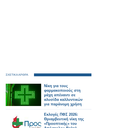
ΣΧΕΤΙΚΑ ΑΡΘΡΑ
Νίκη για τους
φαρμακοποιούς στη
μάχη απέναντι σε
αλυσίδα καλλυντικών
για παράνομη χρήση
του πράσινου
σταυρού
Εκλογές ΠΦΣ 2026:
Θριαμβευτική νίκη της
«Προοπτικής» του