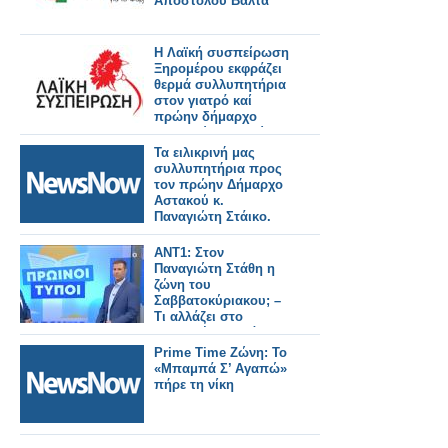
Απόστολου Βαλτά
Η Λαϊκή συσπείρωση
Ξηρομέρου εκφράζει
θερμά συλλυπητήρια
στον γιατρό καί
πρώην δήμαρχο
Αστακού Παναγιώτη
Στάικου
Τα ειλικρινή μας
συλλυπητήρια προς
τον πρώην Δήμαρχο
Αστακού κ.
Παναγιώτη Στάικο.
ANT1: Στον
Παναγιώτη Στάθη η
ζώνη του
Σαββατοκύριακου; –
Τι αλλάζει στο
“Καλημέρα Ελλάδα”;
Prime Time Ζώνη: Το
«Μπαμπά Σ’ Αγαπώ»
πήρε τη νίκη