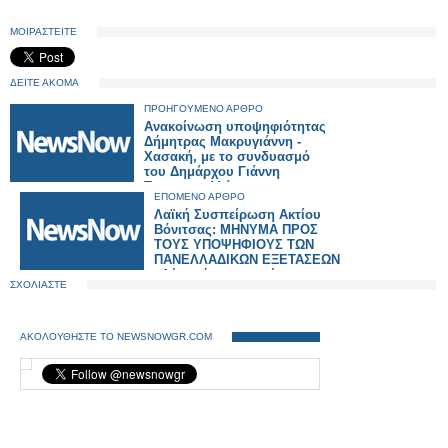
ΜΟΙΡΑΣΤΕΙΤΕ
ΔΕΙΤΕ ΑΚΟΜΑ
ΠΡΟΗΓΟΥΜΕΝΟ ΑΡΘΡΟ
Ανακοίνωση υποψηφιότητας
Δήμητρας Μακρυγιάννη -
Χασακή, με το συνδυασμό
του Δημάρχου Γιάννη
Τριανταφυλλάκη .
ΕΠΟΜΕΝΟ ΑΡΘΡΟ
Λαϊκή Συσπείρωση Ακτίου
Βόνιτσας: ΜΗΝΥΜΑ ΠΡΟΣ
ΤΟΥΣ ΥΠΟΨΗΦΙΟΥΣ ΤΩΝ
ΠΑΝΕΛΛΑΔΙΚΩΝ ΕΞΕΤΑΣΕΩΝ
«Δύναμή σας η γνώση και η
ΣΧΟΛΙΑΣΤΕ
πάλη για να αλλάξει ο
κόσμος» Καλή επιτυχία
ΑΚΟΛΟΥΘΗΣΤΕ ΤΟ NEWSNOWGR.COM