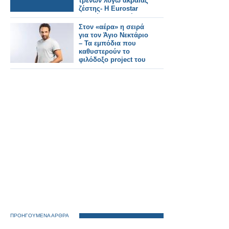
τρένων λόγω ακραίας
ζέστης- Η Eurostar
ακυρώνει ορισμένα
δρομολόγια.
Στον «αέρα» η σειρά
για τον Άγιο Νεκτάριο
– Τα εμπόδια που
καθυστερούν το
φιλόδοξο project του
Alpha
ΠΡΟΗΓΟΥΜΕΝΑ ΑΡΘΡΑ