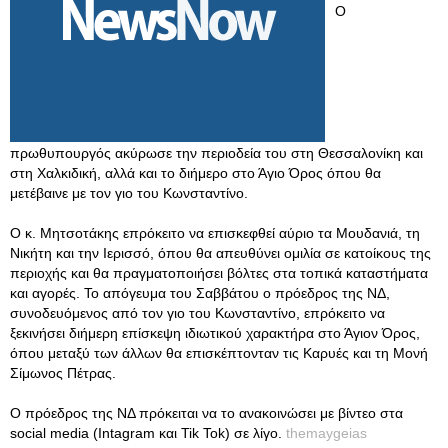
Ο
πρωθυπουργός ακύρωσε την περιοδεία του στη Θεσσαλονίκη και
στη Χαλκιδική, αλλά και το διήμερο στο Άγιο Όρος όπου θα
μετέβαινε με τον γιο του Κωνσταντίνο.
Ο κ. Μητσοτάκης επρόκειτο να επισκεφθεί αύριο τα Μουδανιά, τη
Νικήτη και την Ιερισσό, όπου θα απευθύνει ομιλία σε κατοίκους της
περιοχής και θα πραγματοποιήσει βόλτες στα τοπικά καταστήματα
και αγορές. Το απόγευμα του Σαββάτου ο πρόεδρος της ΝΔ,
συνοδευόμενος από τον γιο του Κωνσταντίνο, επρόκειτο να
ξεκινήσει διήμερη επίσκεψη ιδιωτικού χαρακτήρα στο Άγιον Όρος,
όπου μεταξύ των άλλων θα επισκέπτονταν τις Καρυές και τη Μονή
Σίμωνος Πέτρας.
Ο πρόεδρος της ΝΔ πρόκειται να το ανακοινώσει με βίντεο στα
social media (Intagram και Tik Tok) σε λίγο.
themaygeias