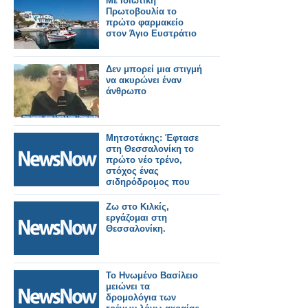
Με Ιδιωτική
Πρωτοβουλία το
πρώτο φαρμακείο
στον Άγιο Ευστράτιο
Δεν μπορεί μια στιγμή
να ακυρώνει έναν
άνθρωπο
Μητσοτάκης: Έφτασε
στη Θεσσαλονίκη το
πρώτο νέο τρένο,
στόχος ένας
σιδηρόδρομος που
θα εμπιστεύονται οι
πολίτες.
Ζω στο Κιλκίς,
εργάζομαι στη
Θεσσαλονίκη.
Το Ηνωμένο Βασίλειο
μειώνει τα
δρομολόγια των