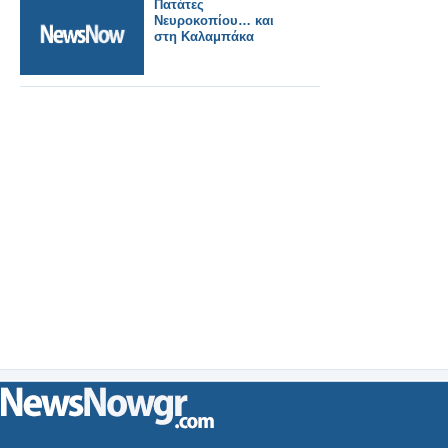
Πατάτες
Νευροκοπίου… και
στη Καλαμπάκα