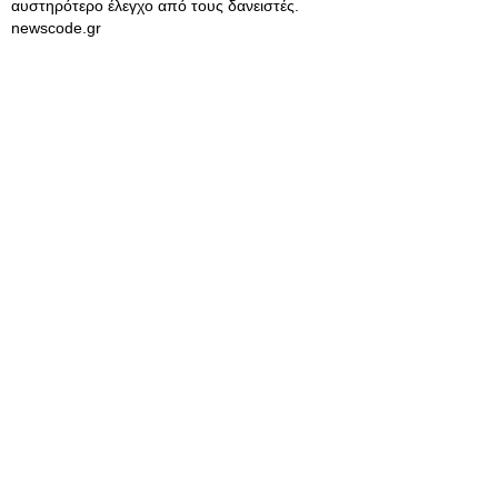
αυστηρότερο έλεγχο από τους δανειστές.
newscode.gr