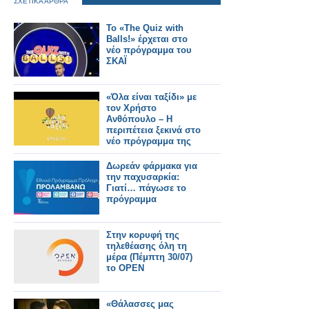
ΣΧΕΤΙΚΑ ΑΡΘΡΑ
Το «The Quiz with
Balls!» έρχεται στο
νέο πρόγραμμα του
ΣΚΑΪ
«Όλα είναι ταξίδι» με
τον Χρήστο
Ανθόπουλο – Η
περιπέτεια ξεκινά στο
νέο πρόγραμμα της
ΕΡΤ
Δωρεάν φάρμακα για
την παχυσαρκία:
Γιατί… πάγωσε το
πρόγραμμα
Στην κορυφή της
τηλεθέασης όλη τη
μέρα (Πέμπτη 30/07)
το OPEN
«Θάλασσες μας