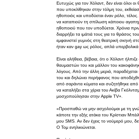
Ευτυχώς για τον Χόλαντ, δεν είναι όλοι οι
που υποκλίθηκαν στην τόλμη του, εκθείασ
ηθοποιός και υποδύεται έναν ρόλο, τέλος.
να καταπιούν τη σπίλωση κάποιου αγαπη
ηθοποιού που τον υποδύεται. Χρόνια πριν,
διαρρήξει τα ιμάτιά τους για το θράσος του
εμφανιστεί γυμνός στη θεατρική σκηνή στ
ήταν καν gay ως ρόλος, απλά υπερβολικά 
Είναι αλήθεια, βέβαια, ότι ο Χόλαντ ήλπιζ
θαυμαστών του και μάλλον του κακοφάνηκε
λόγους. Από την άλλη μεριά, παραδέχεται 
του και δηλώνει περήφανος που αποδέχθη
από σαράντα κύματα και συζητήθηκε από 
να καταλήξει στα χέρια του Ακίβα Γκόλντ
μοσχοπούλησαν στην Apple TV+.
«Προσπαθώ να μην ασχολούμαι με τη γνώμ
κάποτε την εξής ατάκα του Κρίστιαν Μπέιλ
μου SMS. Αν δεν έχεις το νούμερό μου, δε
Ο Τομ ενηλικιώνεται.