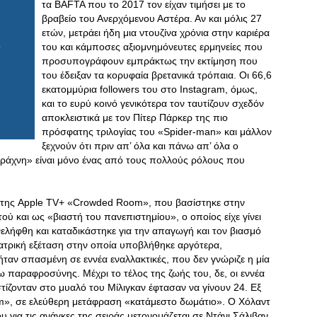
τα BAFTA που το 2017 τον είχαν τιμήσει με το
βραβείο του Ανερχόμενου Αστέρα. Αν και μόλις 27
ετών, μετράει ήδη μια ντουζίνα χρόνια στην καριέρα
του και κάμποσες αξιομνημόνευτες ερμηνείες που
προσυπογράφουν εμπράκτως την εκτίμηση που
του έδειξαν τα κορυφαία βρετανικά τρόπαια. Οι 66,6
εκατομμύρια followers του στο Instagram, όμως,
και το ευρύ κοινό γενικότερα τον ταυτίζουν σχεδόν
αποκλειστικά με τον Πίτερ Πάρκερ της πιο
πρόσφατης τριλογίας του «Spider-man» και μάλλον
ξεχνούν ότι πριν απ’ όλα και πάνω απ’ όλα ο
αράχνη» είναι μόνο ένας από τους πολλούς ρόλους που
ιρά της Apple TV+ «Crowded Room», που βασίστηκε στην
ού και ως «βιαστή του πανεπιστημίου», ο οποίος είχε γίνει
ελήφθη και καταδικάστηκε για την απαγωγή και τον βιασμό
ιατρική εξέταση στην οποία υποβλήθηκε αργότερα,
αν σπασμένη σε εννέα εναλλακτικές, που δεν γνώριζε η μία
γω παραφροσύνης. Μέχρι το τέλος της ζωής του, δε, οι εννέα
ίζονταν στο μυαλό του Μίλιγκαν έφτασαν να γίνουν 24. Εξ
om», σε ελεύθερη μετάφραση «κατάμεστο δωμάτιο». Ο Χόλαντ
υ για τις ανάγκες της σειράς μετονομάζεται σε Ντάνι Σάλιβαν.