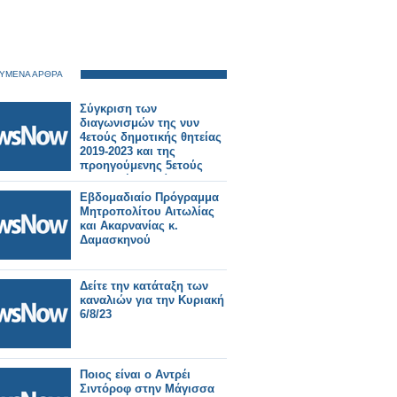
ΥΜΕΝΑ ΑΡΘΡΑ
Σύγκριση των
διαγωνισμών της νυν
4ετούς δημοτικής θητείας
2019-2023 και της
προηγούμενης 5ετούς
δημοτικής θητείας 2014-
2019.
Εβδομαδιαίο Πρόγραμμα
Μητροπολίτου Αιτωλίας
και Ακαρνανίας κ.
Δαμασκηνού
Δείτε την κατάταξη των
καναλιών για την Κυριακή
6/8/23
Ποιος είναι ο Αντρέι
Σιντόροφ στην Μάγισσα