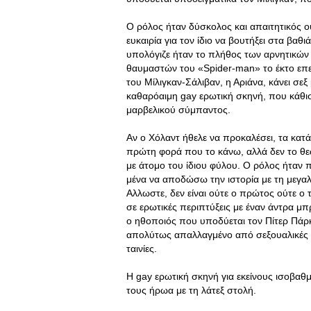
Ο ρόλος ήταν δύσκολος και απαιτητικός 
ευκαιρία για τον ίδιο να βουτήξει στα βαθ
υπολόγιζε ήταν το πλήθος των αρνητικών
θαυμαστών του «Spider-man» το έκτο επει
του Μίλιγκαν-Σάλιβαν, η Αριάνα, κάνει σε
καθαρόαιμη gay ερωτική σκηνή, που κάθι
μαρβελικού σύμπαντος.
Αν ο Χόλαντ ήθελε να προκαλέσει, τα κατά
πρώτη φορά που το κάνω, αλλά δεν το θε
με άτομο του ίδιου φύλου. Ο ρόλος ήταν
μένα να αποδώσω την ιστορία με τη μεγαλύ
Αλλωστε, δεν είναι ούτε ο πρώτος ούτε ο τ
σε ερωτικές περιπτύξεις με έναν άντρα μ
ο ηθοποιός που υποδύεται τον Πίτερ Πάρκ
απολύτως απαλλαγμένο από σεξουαλικές πα
ταινίες.
Η gay ερωτική σκηνή για εκείνους ισοβα
τους ήρωα με τη λάτεξ στολή.