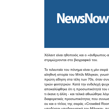
Χόλαντ είναι ηθοποιός και ο «άνθρωπος-
στριμώχνονται στο βιογραφικό του.
Το τελευταίο του πόνημα είναι η μίνι σε
αληθινή ιστορία του Μπίλι Μίλιγκαν, γνωστ
πρώτη είδηση στα τέλη των 70s, όταν συν
τριών φοιτητριών
. Κατά την ενδελεχή ψυχ
αποκαλύφθηκε ότι η προσωπικότητά του ήτ
τι έκανε η άλλη - και τελικά αθωώθηκε λό
διαφορετικές προσωπικότητες που συνωστ
ου και ο τίτλος της σειράς «Crowded Ro
υποδύεται υποδειγματικά τον Μίλιγκαν, πο