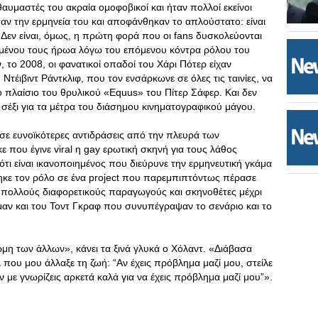
 θαυμαστές του ακραία ομοφοβικοί και ήταν πολλοί εκείνοι
αν την ερμηνεία του και αποφάνθηκαν το απλούστατο: είναι
 Δεν είναι, όμως, η πρώτη φορά που οι fans δυσκολεύονται
μένου τους ήρωα λόγω του επόμενου κόντρα ρόλου του
 το 2008, οι φανατικοί οπαδοί του Χάρι Πότερ είχαν
 Ντέιβιντ Ράντκλιφ, που τον ενσάρκωνε σε όλες τις ταινίες, να
ο πλαίσιο του θρυλικού «Equus» του Πίτερ Σάφερ. Και δεν
σέξι για τα μέτρα του διάσημου κινηματογραφικού μάγου.
ε σε ευνοϊκότερες αντιδράσεις από την πλευρά των
 που έγινε viral η gay ερωτική σκηνή για τους λάθος
ότι είναι ικανοποιημένος που διεύρυνε την ερμηνευτική γκάμα
κε τον ρόλο σε ένα project που παρεμπιπτόντως πέρασε
πολλούς διαφορετικούς παραγωγούς και σκηνοθέτες μέχρι
σμαν και του Τοντ Γκραφ που συνυπέγραψαν το σενάριο και το
η των άλλων», κάνει τα ξινά γλυκά ο Χόλαντ. «Διάβασα
 που μου άλλαξε τη ζωή: “Αν έχεις πρόβλημα μαζί μου, στείλε
ν με γνωρίζεις αρκετά καλά για να έχεις πρόβλημα μαζί μου”».