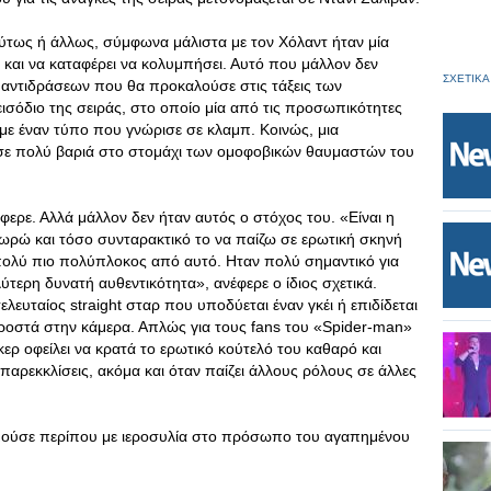
ούτως ή άλλως, σύμφωνα μάλιστα με τον Χόλαντ ήταν μία
ιά και να καταφέρει να κολυμπήσει. Αυτό που μάλλον δεν
ΣΧΕΤΙΚΑ
 αντιδράσεων που θα προκαλούσε στις τάξεις των
σόδιο της σειράς, στο οποίο μία από τις προσωπικότητες
ξ με έναν τύπο που γνώρισε σε κλαμπ. Κοινώς, μια
σε πολύ βαριά στο στομάχι των ομοφοβικών θαυμαστών του
φερε. Αλλά μάλλον δεν ήταν αυτός ο στόχος του. «Είναι η
ωρώ και τόσο συνταρακτικό το να παίζω σε ερωτική σκηνή
 πολύ πιο πολύπλοκος από αυτό. Ηταν πολύ σημαντικό για
τερη δυνατή αυθεντικότητα», ανέφερε ο ίδιος σχετικά.
ελευταίος straight σταρ που υποδύεται έναν γκέι ή επιδίδεται
προστά στην κάμερα. Απλώς για τους fans του «Spider-man»
ερ οφείλει να κρατά το ερωτικό κούτελό του καθαρό και
ρεκκλίσεις, ακόμα και όταν παίζει άλλους ρόλους σε άλλες
θμούσε περίπου με ιεροσυλία στο πρόσωπο του αγαπημένου