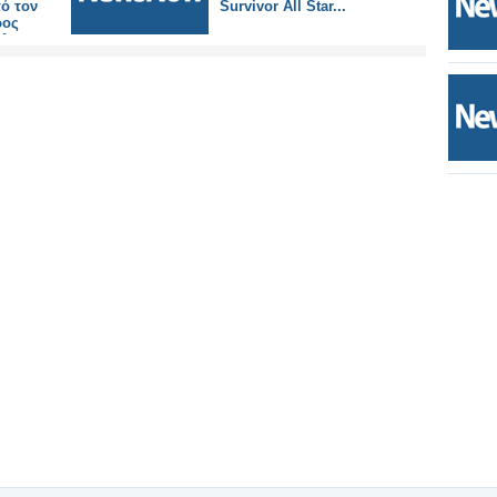
ό τον
Survivor All Star...
ρος
πληκτων