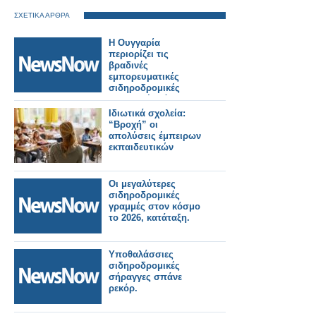
ΣΧΕΤΙΚΑ ΑΡΘΡΑ
Η Ουγγαρία
περιορίζει τις
βραδινές
εμπορευματικές
σιδηροδρομικές
μεταφορές λόγω
καύσωνα.
Ιδιωτικά σχολεία:
“Βροχή” οι
απολύσεις έμπειρων
εκπαιδευτικών
Οι μεγαλύτερες
σιδηροδρομικές
γραμμές στον κόσμο
το 2026, κατάταξη.
Υποθαλάσσιες
σιδηροδρομικές
σήραγγες σπάνε
ρεκόρ.