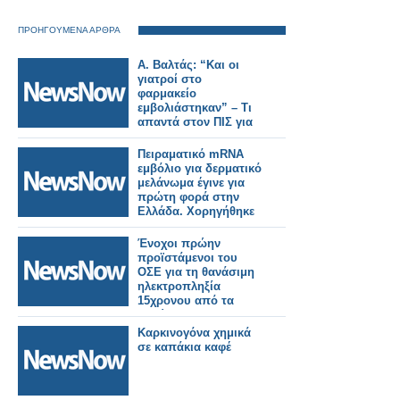
ΠΡΟΗΓΟΥΜΕΝΑ ΑΡΘΡΑ
Α. Βαλτάς: “Και οι
γιατροί στο
φαρμακείο
εμβολιάστηκαν” – Τι
απαντά στον ΠΙΣ για
το 5ευρο
Πειραματικό mRNA
εμβόλιο για δερματικό
μελάνωμα έγινε για
πρώτη φορά στην
Ελλάδα. Χορηγήθηκε
σε 60χρονη
Ένοχοι πρώην
προϊστάμενοι του
ΟΣΕ για τη θανάσιμη
ηλεκτροπληξία
15χρονου από τα
καλώδια
ηλεκτροκίνησης στη
Καρκινογόνα χημικά
Λάρισα
σε καπάκια καφέ