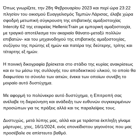
Όπως γνωρίζετε, την 28η Φεβρουαρίου 2023 και περί ώρα 23:22
πλησίον του οικισμού Ευαγγελισμός Τεμπών Λάρισας, έλαβε χώρα
σφοδρή μετωπική σύγκρουση της επιβατικής αμαξοστοιχίας
Intercity 62 της εταιρείας HellenicTrain με εμπορική αμαξοστοιχία,
με τραγικό αποτέλεσμα τoν ακαριαίο θάνατο-μεταξύ πολλών
επιβατών- και του μηχανοδηγού της επιβατικής αμαξοστοιχίας,
συζύγου της πρώτης εξ ημών και πατέρα της δεύτερης, τρίτης και
τέταρτης εξ ημών.
Η ποινική δικογραφία βρίσκεται στο στάδιο της κυρίας ανακρίσεως
και εν τω μέσω της συλλογής του αποδεικτικού υλικού, το οποίο θα
διαφωτίσει το σύνολο των αιτιών, ένεκα των οποίων συνέβη το
μοιραίο αυτό δυστύχημα.
Με αφορμή το πολύνεκρο αυτό δυστύχημα, η Επιτροπή σας
ανέλαβε τη διερεύνηση και ανάδειξη των ευθυνών συγκεκριμένων
προσώπων για τις πράξεις αλλά και τις παραλείψεις τους.
Δυστυχώς, μετά λύπης μας, αλλά και με τεράστια έκπληξη γίναμε
μάρτυρες, χτες, 16/1/2024, ενός επονείδιστου γεγονότος που μας
προσέβαλε σε απίστευτο βαθμό.