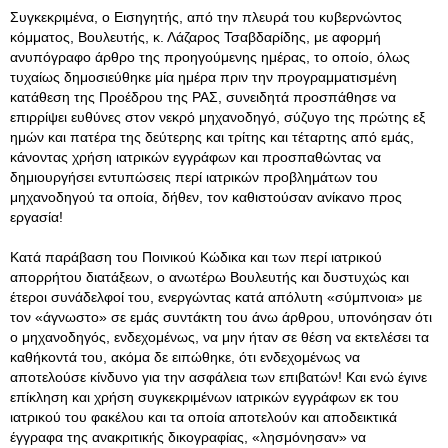
Συγκεκριμένα, ο Εισηγητής, από την πλευρά του κυβερνώντος
κόμματος, Βουλευτής, κ. Λάζαρος Τσαβδαρίδης, με αφορμή
ανυπόγραφο άρθρο της προηγούμενης ημέρας, το οποίο, όλως
τυχαίως δημοσιεύθηκε μία ημέρα πριν την προγραμματισμένη
κατάθεση της Προέδρου της ΡΑΣ, συνειδητά προσπάθησε να
επιρρίψει ευθύνες στον νεκρό μηχανοδηγό, σύζυγο της πρώτης εξ
ημών και πατέρα της δεύτερης και τρίτης και τέταρτης από εμάς,
κάνοντας χρήση ιατρικών εγγράφων και προσπαθώντας να
δημιουργήσει εντυπώσεις περί ιατρικών προβλημάτων του
μηχανοδηγού τα οποία, δήθεν, τον καθιστούσαν ανίκανο προς
εργασία!
Κατά παράβαση του Ποινικού Κώδικα και των περί ιατρικού
απορρήτου διατάξεων, ο ανωτέρω Βουλευτής και δυστυχώς και
έτεροι συνάδελφοί του, ενεργώντας κατά απόλυτη «σύμπνοια» με
τον «άγνωστο» σε εμάς συντάκτη του άνω άρθρου, υπονόησαν ότι
ο μηχανοδηγός, ενδεχομένως, να μην ήταν σε θέση να εκτελέσει τα
καθήκοντά του, ακόμα δε ειπώθηκε, ότι ενδεχομένως να
αποτελούσε κίνδυνο για την ασφάλεια των επιβατών! Και ενώ έγινε
επίκληση και χρήση συγκεκριμένων ιατρικών εγγράφων εκ του
ιατρικού του φακέλου και τα οποία αποτελούν και αποδεικτικά
έγγραφα της ανακριτικής δικογραφίας, «λησμόνησαν» να