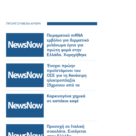
ΠΡΟΗΓΟΥΜΕΝΑ ΑΡΘΡΑ
Πειραματικό mRNA
εμβόλιο για δερματικό
μελάνωμα έγινε για
πρώτη φορά στην
Ελλάδα. Χορηγήθηκε
σε 60χρονη
Ένοχοι πρώην
προϊστάμενοι του
ΟΣΕ για τη θανάσιμη
ηλεκτροπληξία
15χρονου από τα
καλώδια
ηλεκτροκίνησης στη
Καρκινογόνα χημικά
Λάρισα
σε καπάκια καφέ
Προσοχή σε Ιταλική
σοκολάτα. Εισάγεται