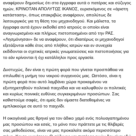
αναφέρουν δημοσίως ότι στα έγγραφα αυτά ο πατέρας και σύζυγος
ημών, ΚΡΙΝΟΤΑΝ ΑΠΟΛΥΤΩΣ ΙΚΑΝΟΣ, ευρισκόμενος σε «άριστη
κατάσταση», όπως επακριβώς αναφέρουν, απολύτως δε
λειτουργικός για τη θέση του μηχανοδηγού. Και μάλιστα, τα
έγγραφα αυτά έχουν εκδοθεί από ιατρούς οι οποίοι είναι
αναγνωρισμένοι και πλήρως πιστοποιημένοι από την ΡΑΣ.
«Λησμόνησαν» δε να αναφέρουν, ότι ιδιαιτέρως οι μηχανοδηγοί
εξετάζονται κάθε έτος από πλήθος ιατρών και εν συνεχεία
εκδίδονται οι σχετικές ιατρικές γνωματεύσεις και πιστοποιήσεις για
το εάν κρίνονται ή όχι κατάλληλοι προς εργασία.
Δυστυχώς, δεν είναι η πρώτη φορά που γίνεται προσπάθεια να
σπιλωθεί η μνήμη του νεκρού συγγενούς μας. Ωστόσο, είναι η
πρώτη φορά που αυτό λαμβάνει χώρα προκειμένου να
εξυπηρετηθούν πολιτικά παιχνίδια και να καλυφθούν οι πολιτικές
και κυρίως ποινικές ευθύνες συγκεκριμένων προσώπων. Σας
καθιστούμε σαφές, ότι εμείς δεν είμαστε διατεθειμένες να
εμπλακούμε σε αυτό το παιχνίδι.
Η οικογένειά μας θρηνεί για τον άδικο χαμό ενός πολυαγαπημένου
μας προσώπου και εσείς, το μόνο που πράττετε με τις θλιβερές
σας μεθοδεύσεις, είναι να μας προκαλείτε ακόμα περισσότερο