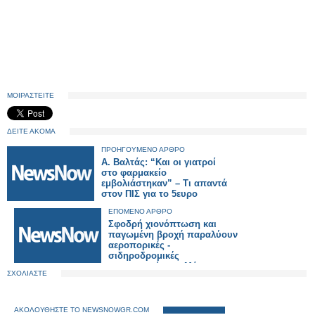
ΜΟΙΡΑΣΤΕΙΤΕ
ΔΕΙΤΕ ΑΚΟΜΑ
ΠΡΟΗΓΟΥΜΕΝΟ ΑΡΘΡΟ
Α. Βαλτάς: “Και οι γιατροί
στο φαρμακείο
εμβολιάστηκαν” – Τι απαντά
στον ΠΙΣ για το 5ευρο
ΕΠΟΜΕΝΟ ΑΡΘΡΟ
Σφοδρή χιονόπτωση και
παγωμένη βροχή παραλύουν
αεροπορικές -
σιδηροδρομικές
συγκοινωνίες σε Μόναχο-
ΣΧΟΛΙΑΣΤΕ
Φρανκφούρτη
ΑΚΟΛΟΥΘΗΣΤΕ ΤΟ NEWSNOWGR.COM