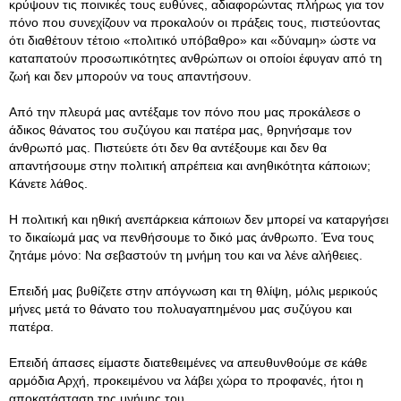
κρύψουν τις ποινικές τους ευθύνες, αδιαφορώντας πλήρως για τον
πόνο που συνεχίζουν να προκαλούν οι πράξεις τους, πιστεύοντας
ότι διαθέτουν τέτοιο «πολιτικό υπόβαθρο» και «δύναμη» ώστε να
καταπατούν προσωπικότητες ανθρώπων οι οποίοι έφυγαν από τη
ζωή και δεν μπορούν να τους απαντήσουν.
Από την πλευρά μας αντέξαμε τον πόνο που μας προκάλεσε ο
άδικος θάνατος του συζύγου και πατέρα μας, θρηνήσαμε τον
άνθρωπό μας. Πιστεύετε ότι δεν θα αντέξουμε και δεν θα
απαντήσουμε στην πολιτική απρέπεια και ανηθικότητα κάποιων;
Κάνετε λάθος.
Η πολιτική και ηθική ανεπάρκεια κάποιων δεν μπορεί να καταργήσει
το δικαίωμά μας να πενθήσουμε το δικό μας άνθρωπο. Ένα τους
ζητάμε μόνο: Να σεβαστούν τη μνήμη του και να λένε αλήθειες.
Επειδή μας βυθίζετε στην απόγνωση και τη θλίψη, μόλις μερικούς
μήνες μετά το θάνατο του πολυαγαπημένου μας συζύγου και
πατέρα.
Επειδή άπασες είμαστε διατεθειμένες να απευθυνθούμε σε κάθε
αρμόδια Αρχή, προκειμένου να λάβει χώρα το προφανές, ήτοι η
αποκατάσταση της μνήμης του.