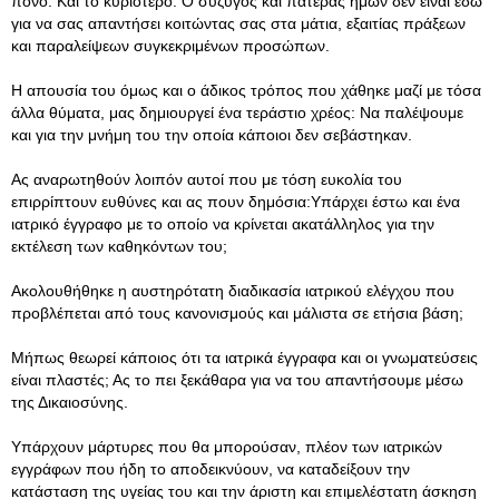
πόνο. Και το κυριότερο: Ο σύζυγος και πατέρας ημών δεν είναι εδώ
για να σας απαντήσει κοιτώντας σας στα μάτια, εξαιτίας πράξεων
και παραλείψεων συγκεκριμένων προσώπων.
Η απουσία του όμως και ο άδικος τρόπος που χάθηκε μαζί με τόσα
άλλα θύματα, μας δημιουργεί ένα τεράστιο χρέος: Να παλέψουμε
και για την μνήμη του την οποία κάποιοι δεν σεβάστηκαν.
Ας αναρωτηθούν λοιπόν αυτοί που με τόση ευκολία του
επιρρίπτουν ευθύνες και ας πουν δημόσια:Υπάρχει έστω και ένα
ιατρικό έγγραφο με το οποίο να κρίνεται ακατάλληλος για την
εκτέλεση των καθηκόντων του;
Ακολουθήθηκε η αυστηρότατη διαδικασία ιατρικού ελέγχου που
προβλέπεται από τους κανονισμούς και μάλιστα σε ετήσια βάση;
Μήπως θεωρεί κάποιος ότι τα ιατρικά έγγραφα και οι γνωματεύσεις
είναι πλαστές; Ας το πει ξεκάθαρα για να του απαντήσουμε μέσω
της Δικαιοσύνης.
Υπάρχουν μάρτυρες που θα μπορούσαν, πλέον των ιατρικών
εγγράφων που ήδη το αποδεικνύουν, να καταδείξουν την
κατάσταση της υγείας του και την άριστη και επιμελέστατη άσκηση