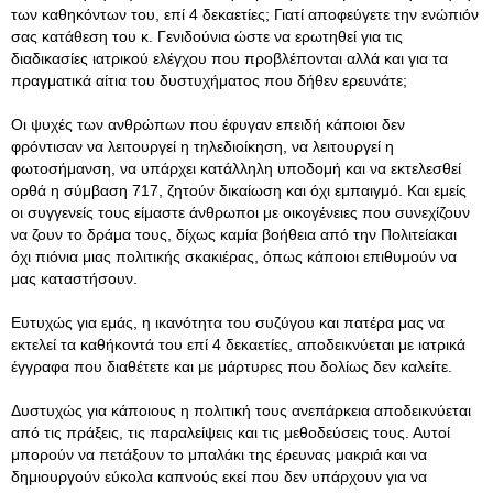
των καθηκόντων του, επί 4 δεκαετίες; Γιατί αποφεύγετε την ενώπιόν
σας κατάθεση του κ. Γενιδούνια ώστε να ερωτηθεί για τις
διαδικασίες ιατρικού ελέγχου που προβλέπονται αλλά και για τα
πραγματικά αίτια του δυστυχήματος που δήθεν ερευνάτε;
Οι ψυχές των ανθρώπων που έφυγαν επειδή κάποιοι δεν
φρόντισαν να λειτουργεί η τηλεδιοίκηση, να λειτουργεί η
φωτοσήμανση, να υπάρχει κατάλληλη υποδομή και να εκτελεσθεί
ορθά η σύμβαση 717, ζητούν δικαίωση και όχι εμπαιγμό. Και εμείς
οι συγγενείς τους είμαστε άνθρωποι με οικογένειες που συνεχίζουν
να ζουν το δράμα τους, δίχως καμία βοήθεια από την Πολιτείακαι
όχι πιόνια μιας πολιτικής σκακιέρας, όπως κάποιοι επιθυμούν να
μας καταστήσουν.
Ευτυχώς για εμάς, η ικανότητα του συζύγου και πατέρα μας να
εκτελεί τα καθήκοντά του επί 4 δεκαετίες, αποδεικνύεται με ιατρικά
έγγραφα που διαθέτετε και με μάρτυρες που δολίως δεν καλείτε.
Δυστυχώς για κάποιους η πολιτική τους ανεπάρκεια αποδεικνύεται
από τις πράξεις, τις παραλείψεις και τις μεθοδεύσεις τους. Αυτοί
μπορούν να πετάξουν το μπαλάκι της έρευνας μακριά και να
δημιουργούν εύκολα καπνούς εκεί που δεν υπάρχουν για να