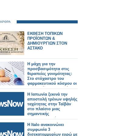
 ΑΡΘΡΑ
ΕΚΘΕΣΗ ΤΟΠΙΚΩΝ
ΠΡΟΪΟΝΤΩΝ &
ΔΗΜΙΟΥΡΓΙΩΝ ΣΤΟΝ
ΑΣΤΑΚΟ
Η μάχη για την
προσβασιμότητα στις
θεραπείες γονιμότητας:
Στο στόχαστρο του
φαρμακευτικού κόσμου οι
πρακτικές της εταιρείας
Merck
Η Ιαπωνία ξεκινά την
αποστολή τρένων υψηλής
ταχύτητας στην Ταϊβάν
στο πλαίσιο μιας
σημαντικής
σιδηροδρομικής
παραγγελίας.
Η Italo ανακοινώνει
συμφωνία 3
δισεκατομμυρίων ευρώ με