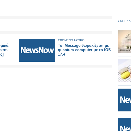
ΣΧΕΤΙΚΑ
ΕΠΟΜΕΝΟ ΑΡΘΡΟ
ομικά
To iMessage θωρακίζεται με
εκατ.
quantum computer με το iOS
ς]
17.4